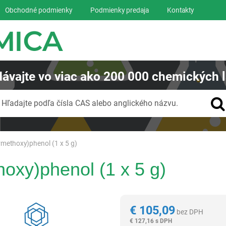
Obchodné podmienky
Podmienky predaja
Kontakty
ávajte
vo viac ako
200 000
chemických l
Vyhľadávanie
Hľadajte podľa čísla CAS alebo anglického názvu.
ormethoxy)phenol (1 x 5 g)
hoxy)phenol (1 x 5 g)
Reagentia
€
105,09
bez DPH
€
127,16 s DPH