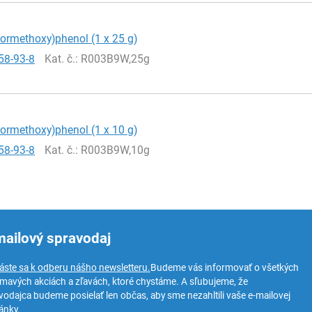
orormethoxy)phenol (1 x 25 g)
58-93-8
Kat. č.
: R003B9W,25g
orormethoxy)phenol (1 x 10 g)
58-93-8
Kat. č.
: R003B9W,10g
mailový spravodaj
láste sa k odberu nášho newsletteru.
Budeme vás informovať o všetkých
ímavých akciách a zľavách, ktoré chystáme. A sľubujeme, že
vodajca budeme posielať len občas, aby sme nezahltili vaše e-mailovej
ánky.