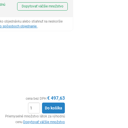
Ks
odnú
Dopytovať väčšie množstvo
ko objednávku alebo stiahnuť na neskoršie
 o spôsoboch objednanie
.
€
497,63
cena bez DPH
Do košíka
Ks
Priemyselné množstvo látok za výhodnú
cenu
Dopytovať väčšie množstvo