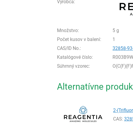
Výrobca:
Množstvo:
5 g
Počet kusov v balení:
1
CAS/ID No.:
32858-93
Katalógové číslo:
R003B9W
Súhrnný vzorec:
O(C(F)(F)
Alternatívne produk
2-(Triflu
CAS:
328