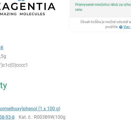
Priemyselné množstvo látok za výh
cenu
Obsah košíka je možné odoslať a
použitie.
Viac
-8
,5g
F)c1c(O)cccc1
ty
orormethoxy)phenol (1 x 100 g)
58-93-8
Kat. č.
: R003B9W,100g