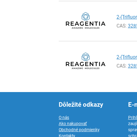
2-(Triflu
CAS:
328
2-(Triflu
CAS:
328
Dôležité odkazy
E-
O nás
Prih
Ako nakupovať
zauj
Obchodné podmienky
spra
Kontakty
schr