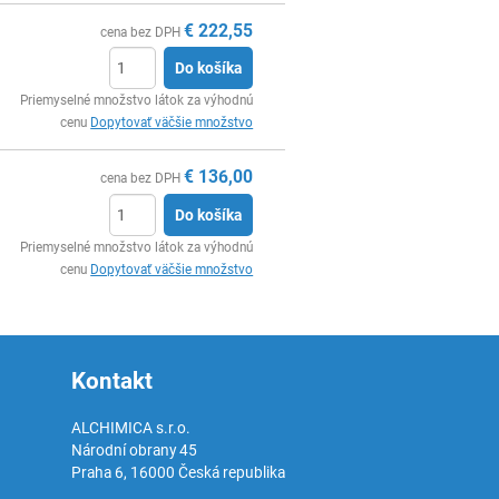
€
222,55
cena bez DPH
Do košíka
Ks
Priemyselné množstvo látok za výhodnú
cenu
Dopytovať väčšie množstvo
€
136,00
cena bez DPH
Do košíka
Ks
Priemyselné množstvo látok za výhodnú
cenu
Dopytovať väčšie množstvo
Kontakt
ALCHIMICA s.r.o.
Národní obrany 45
Praha 6
,
16000
Česká republika