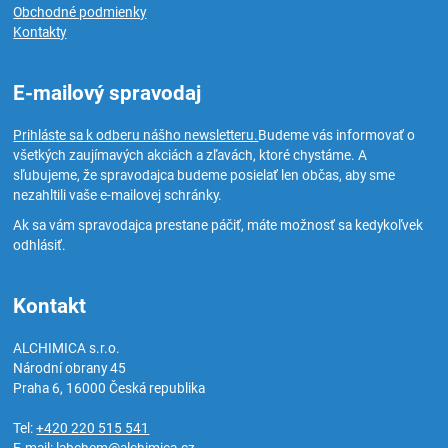
Obchodné podmienky
Kontakty
E-mailový spravodaj
Prihláste sa k odberu nášho newsletteru.
Budeme vás informovať o
všetkých zaujímavých akciách a zľavách, ktoré chystáme. A
sľubujeme, že spravodajca budeme posielať len občas, aby sme
nezahltili vaše e-mailovej schránky.
Ak sa vám spravodajca prestane páčiť, máte možnosť sa kedykoľvek
odhlásiť.
Kontakt
ALCHIMICA s.r.o.
Národní obrany 45
Praha 6
,
16000
Česká republika
Tel:
+420 220 515 541