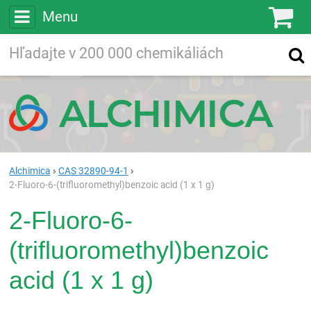
Menu
Ko
Vyhľadávajte
Vyhľadávanie
vo viac ako
200 000
chemických látkach
Hľadaj
Alchimica
CAS 32890-94-1
2-Fluoro-6-(trifluoromethyl)benzoic acid (1 x 1 g)
2-Fluoro-6-
(trifluoromethyl)benzoic
acid (1 x 1 g)