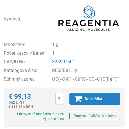
Rea
Výrobca:
Množstvo:
1 g
Počet kusov v balení:
1
CAS/ID No.:
32890-94-1
Katalógové číslo:
R003B87,1g
Súhrnný vzorec:
OC(=O)C1=C(F)C=CC=C1C(F)(F)F
€
99,13
Do košíka
bez DPH
€
119,95 s DPH
Ks
Priemyselné množstvo látok za
Dopytovať väčšie množstvo
výhodnú cenu