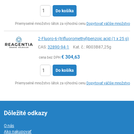
Do košíka
Ks
Priemyselné množstvo látok za výhodnú cenu
Dopytovať väčšie množstvo
2-Fluoro-6-(trifluoromethyl)benzoic acid (1 x 25 g)
CAS:
32890-94-1
Kat. č.
: R003B87,25g
€
304,63
cena bez DPH
Do košíka
Ks
Priemyselné množstvo látok za výhodnú cenu
Dopytovať väčšie množstvo
Dôležité odkazy
O nás
Ako nakupovať