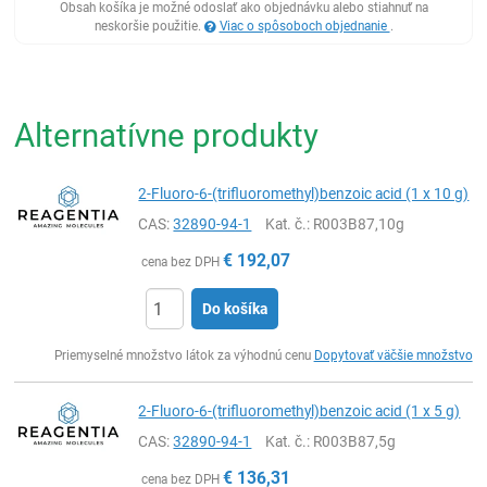
Obsah košíka je možné odoslať ako objednávku alebo stiahnuť na
neskoršie použitie.
Viac o spôsoboch objednanie
.
Alternatívne produkty
2-Fluoro-6-(trifluoromethyl)benzoic acid (1 x 10 g)
CAS:
32890-94-1
Kat. č.
: R003B87,10g
€
192,07
cena bez DPH
Do košíka
Ks
Priemyselné množstvo látok za výhodnú cenu
Dopytovať väčšie množstvo
2-Fluoro-6-(trifluoromethyl)benzoic acid (1 x 5 g)
CAS:
32890-94-1
Kat. č.
: R003B87,5g
€
136,31
cena bez DPH