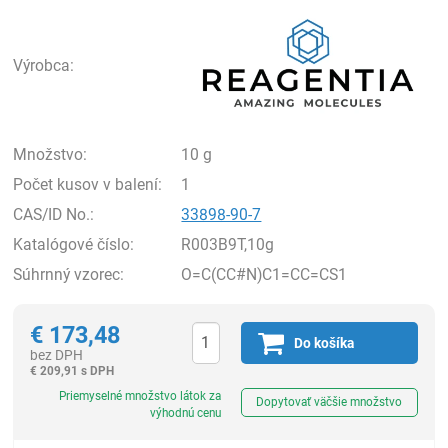
Rea
Výrobca:
Množstvo:
10 g
Počet kusov v balení:
1
CAS/ID No.:
33898-90-7
Katalógové číslo:
R003B9T,10g
Súhrnný vzorec:
O=C(CC#N)C1=CC=CS1
€
173,48
Do košíka
bez DPH
€
209,91 s DPH
Ks
Priemyselné množstvo látok za
Dopytovať väčšie množstvo
výhodnú cenu