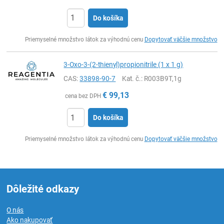
Do košíka
Ks
Priemyselné množstvo látok za výhodnú cenu
Dopytovať väčšie množstvo
3-Oxo-3-(2-thienyl)propionitrile (1 x 1 g)
CAS:
33898-90-7
Kat. č.
: R003B9T,1g
€
99,13
cena bez DPH
Do košíka
Ks
Priemyselné množstvo látok za výhodnú cenu
Dopytovať väčšie množstvo
Dôležité odkazy
O nás
Ako nakupovať