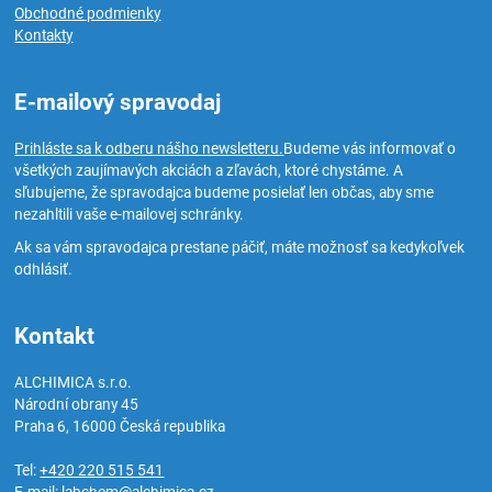
Obchodné podmienky
Kontakty
E-mailový spravodaj
Prihláste sa k odberu nášho newsletteru.
Budeme vás informovať o
všetkých zaujímavých akciách a zľavách, ktoré chystáme. A
sľubujeme, že spravodajca budeme posielať len občas, aby sme
nezahltili vaše e-mailovej schránky.
Ak sa vám spravodajca prestane páčiť, máte možnosť sa kedykoľvek
odhlásiť.
Kontakt
ALCHIMICA s.r.o.
Národní obrany 45
Praha 6
,
16000
Česká republika
Tel:
+420 220 515 541