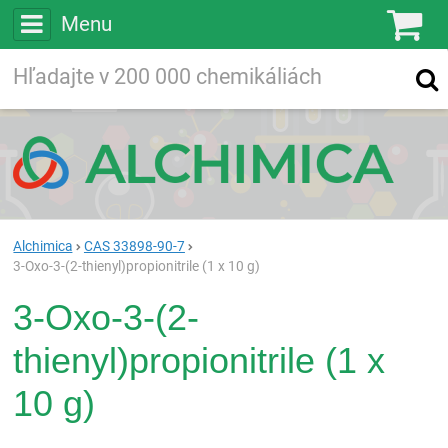
Menu
Ko
Vyhľadávajte
Vyhľadávanie
vo viac ako
200 000
chemických látkach
Hľadaj
Alchimica
CAS 33898-90-7
3-Oxo-3-(2-thienyl)propionitrile (1 x 10 g)
3-Oxo-3-(2-
thienyl)propionitrile (1 x
10 g)