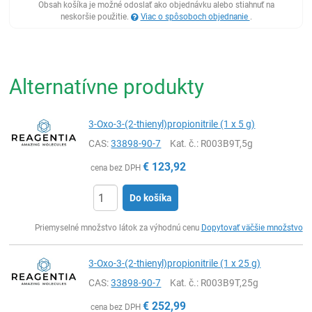
Obsah košíka je možné odoslať ako objednávku alebo stiahnuť na
neskoršie použitie.
Viac o spôsoboch objednanie
.
Alternatívne produkty
3-Oxo-3-(2-thienyl)propionitrile (1 x 5 g)
CAS:
33898-90-7
Kat. č.
: R003B9T,5g
€
123,92
cena bez DPH
Do košíka
Ks
Priemyselné množstvo látok za výhodnú cenu
Dopytovať väčšie množstvo
3-Oxo-3-(2-thienyl)propionitrile (1 x 25 g)
CAS:
33898-90-7
Kat. č.
: R003B9T,25g
€
252,99
cena bez DPH