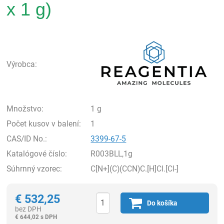
x 1 g)
Rea
Výrobca:
Množstvo:
1 g
Počet kusov v balení:
1
CAS/ID No.:
3399-67-5
Katalógové číslo:
R003BLL,1g
Súhrnný vzorec:
C[N+](C)(CCN)C.[H]Cl.[Cl-]
€
532,25
Do košíka
bez DPH
€
644,02 s DPH
Ks