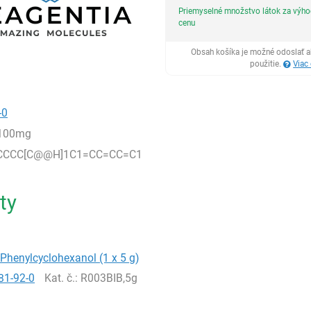
Priemyselné množstvo látok za výh
cenu
Obsah košíka je možné odoslať a
použitie.
Viac
-0
,100mg
CCCC[C@@H]1C1=CC=CC=C1
ty
-Phenylcyclohexanol (1 x 5 g)
81-92-0
Kat. č.
: R003BIB,5g