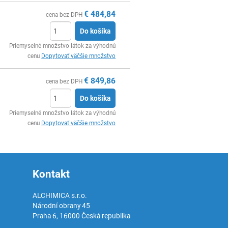
€
484,84
cena bez DPH
Do košíka
Ks
Priemyselné množstvo látok za výhodnú
cenu
Dopytovať väčšie množstvo
€
849,86
cena bez DPH
Do košíka
Ks
Priemyselné množstvo látok za výhodnú
cenu
Dopytovať väčšie množstvo
Kontakt
ALCHIMICA s.r.o.
Národní obrany 45
Praha 6
,
16000
Česká republika