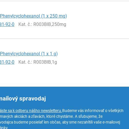
-Phenylcyclohexanol (1 x 250 mg)
81-92-0
Kat. č.
: R003BIB,250mg
-Phenylcyclohexanol (1 x 1 g)
81-92-0
Kat. č.
: R003BIB,1g
mailový spravodaj
láste sa k odberu nášho newsletteru.
Budeme vás informovať o všetkých
ímavých akciách a zľavách, ktoré chystáme. A sľubujeme, že
vodajca budeme posielať len občas, aby sme nezahltili vaše e-mailovej
ánky.