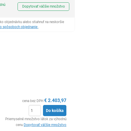
Ks
odnú
Dopytovať väčšie množstvo
ko objednávku alebo stiahnuť na neskoršie
 o spôsoboch objednanie
.
€
2.403,97
cena bez DPH
Do košíka
Ks
Priemyselné množstvo látok za výhodnú
cenu
Dopytovať väčšie množstvo