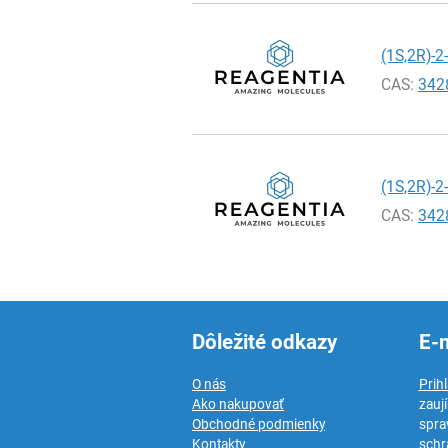
(1S,2R)-2
CAS:
342
(1S,2R)-2
CAS:
342
Dôležité odkazy
E-
O nás
Prih
Ako nakupovať
zauj
Obchodné podmienky
spra
Kontakty
schr