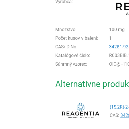
Výrobca:
Množstvo:
100 mg
Počet kusov v balení:
1
CAS/ID No.:
34281-92
Katalógové číslo:
R003BIB
Súhrnný vzorec:
O[C@H]1
Alternatívne produk
(1S,2R)-2
CAS:
342