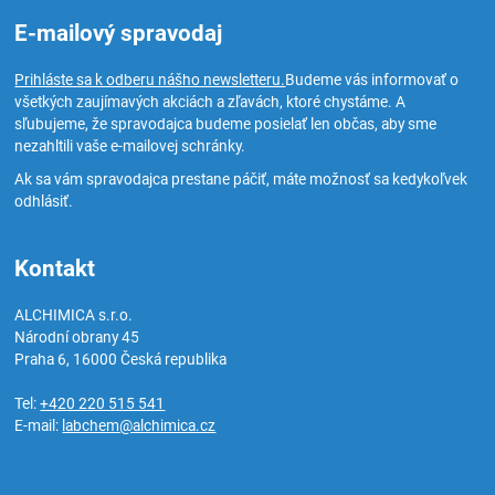
E-mailový spravodaj
Prihláste sa k odberu nášho newsletteru.
Budeme vás informovať o
všetkých zaujímavých akciách a zľavách, ktoré chystáme. A
sľubujeme, že spravodajca budeme posielať len občas, aby sme
nezahltili vaše e-mailovej schránky.
Ak sa vám spravodajca prestane páčiť, máte možnosť sa kedykoľvek
odhlásiť.
Kontakt
ALCHIMICA s.r.o.
Národní obrany 45
Praha 6
,
16000
Česká republika
Tel:
+420 220 515 541
E-mail:
labchem@alchimica.cz