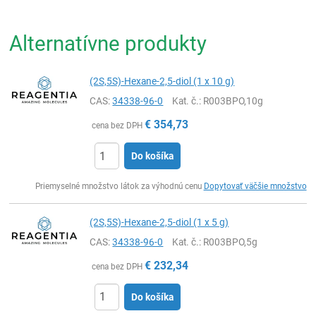
Alternatívne produkty
(2S,5S)-Hexane-2,5-diol (1 x 10 g)
CAS:
34338-96-0
Kat. č.
: R003BPO,10g
€
354,73
cena bez DPH
Do košíka
Ks
Priemyselné množstvo látok za výhodnú cenu
Dopytovať väčšie množstvo
(2S,5S)-Hexane-2,5-diol (1 x 5 g)
CAS:
34338-96-0
Kat. č.
: R003BPO,5g
€
232,34
cena bez DPH
Do košíka