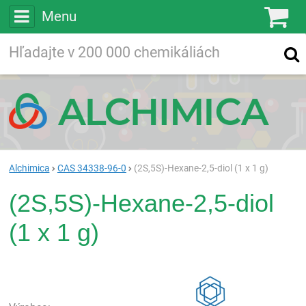
Menu
Ko
Vyhľadávajte
Vyhľadávanie
vo viac ako
200 000
chemických látkach
Hľadaj
Alchimica
CAS 34338-96-0
(2S,5S)-Hexane-2,5-diol (1 x 1 g)
(2S,5S)-Hexane-2,5-diol
(1 x 1 g)
Rea