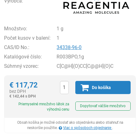
Výrobca:
Množstvo:
1 g
Počet kusov v balení:
1
CAS/ID No.:
34338-96-0
Katalógové číslo:
R003BPO,1g
Súhrnný vzorec:
C[C@H](O)CC[C@@H](O)C
€
117,72
Do košíka
bez DPH
€
142,44 s DPH
Ks
Priemyselné množstvo látok za
Dopytovať väčšie množstvo
výhodnú cenu
Obsah košíka je možné odoslať ako objednávku alebo stiahnuť na
neskoršie použitie.
Viac o spôsoboch objednanie
.