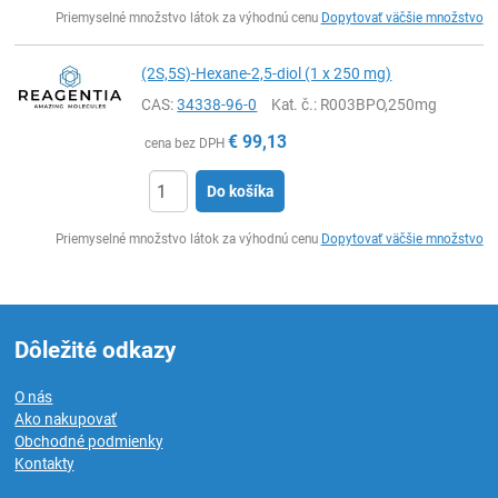
Ks
Priemyselné množstvo látok za výhodnú cenu
Dopytovať väčšie množstvo
(2S,5S)-Hexane-2,5-diol (1 x 250 mg)
CAS:
34338-96-0
Kat. č.
: R003BPO,250mg
€
99,13
cena bez DPH
Do košíka
Ks
Priemyselné množstvo látok za výhodnú cenu
Dopytovať väčšie množstvo
Dôležité odkazy
O nás
Ako nakupovať
Obchodné podmienky
Kontakty