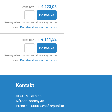
€
223,05
cena bez DPH
Do košíka
Ks
Priemyselné množstvo látok za výhodnú
cenu
Dopytovať väčšie množstvo
€
111,52
cena bez DPH
Do košíka
Ks
Priemyselné množstvo látok za výhodnú
cenu
Dopytovať väčšie množstvo
Kontakt
ALCHIMICA s.r.o.
Národní obrany 45
Praha 6
,
16000
Česká republika