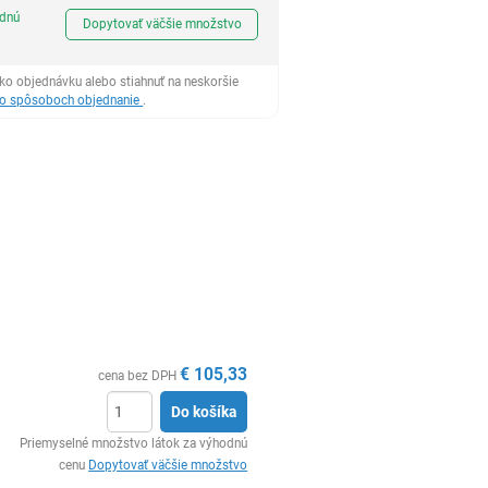
Ks
odnú
Dopytovať väčšie množstvo
ko objednávku alebo stiahnuť na neskoršie
 o spôsoboch objednanie
.
€
105,33
cena bez DPH
Do košíka
Ks
Priemyselné množstvo látok za výhodnú
cenu
Dopytovať väčšie množstvo