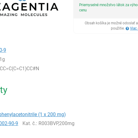
Priemyselné množstvo látok za výh
cenu
Obsah košíka je možné odoslať a
použitie.
Viac
0-9
1g
=CC=C(C=C1)CC#N
ty
phenylacetonitrile (1 x 200 mg)
002-90-9
Kat. č.
: R003BVP,200mg