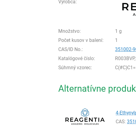
Výrobca:
Množstvo:
1 g
Počet kusov v balení:
1
CAS/ID No.:
351002-9
Katalógové číslo:
R003BVP,
Súhrnný vzorec:
C(#C)C1
Alternatívne produk
4-Ethynyl
CAS:
351