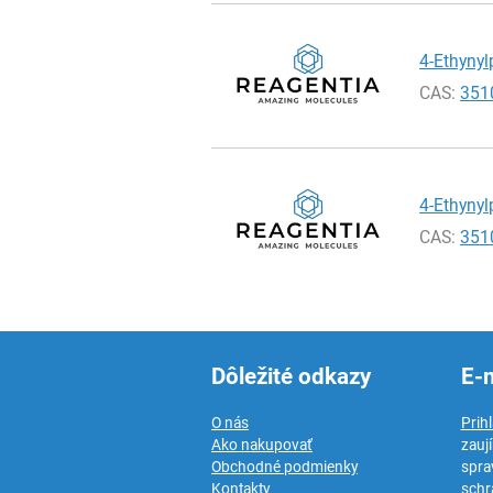
4-Ethynyl
CAS:
351
4-Ethynyl
CAS:
351
Dôležité odkazy
E-
O nás
Prih
Ako nakupovať
zauj
Obchodné podmienky
spra
Kontakty
schr