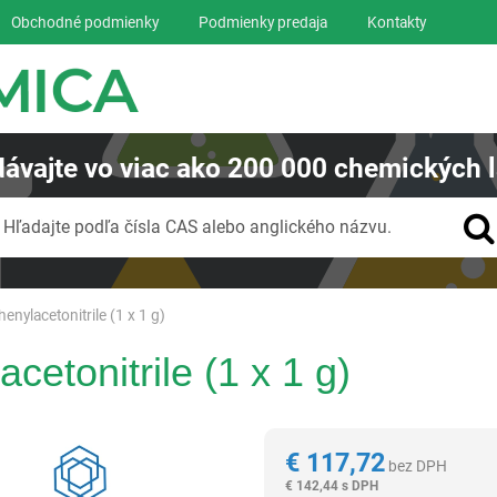
Obchodné podmienky
Podmienky predaja
Kontakty
ávajte
vo viac ako
200 000
chemických l
Vyhľadávanie
Hľadajte podľa čísla CAS alebo anglického názvu.
enylacetonitrile (1 x 1 g)
cetonitrile (1 x 1 g)
Reagentia
€
117,72
bez DPH
€
142,44 s DPH