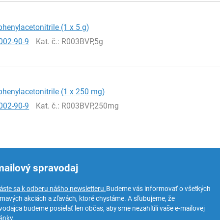
phenylacetonitrile (1 x 5 g)
002-90-9
Kat. č.
: R003BVP,5g
phenylacetonitrile (1 x 250 mg)
002-90-9
Kat. č.
: R003BVP,250mg
mailový spravodaj
láste sa k odberu nášho newsletteru.
Budeme vás informovať o všetkých
ímavých akciách a zľavách, ktoré chystáme. A sľubujeme, že
vodajca budeme posielať len občas, aby sme nezahltili vaše e-mailovej
ánky.