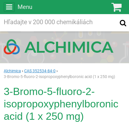
Menu
Ko
Vyhľadávajte
Vyhľadávanie
vo viac ako
200 000
chemických látkach
Hľadaj
Alchimica
CAS 352534-84-0
3-Bromo-5-fluoro-2-isopropoxyphenylboronic acid (1 x 250 mg)
3-Bromo-5-fluoro-2-
isopropoxyphenylboronic
acid (1 x 250 mg)