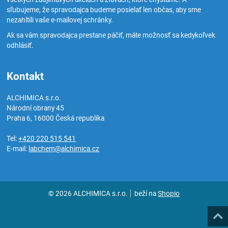
sľubujeme, že spravodajca budeme posielať len občas, aby sme
nezahltili vaše e-mailovej schránky.
Ak sa vám spravodajca prestane páčiť, máte možnosť sa kedykoľvek
odhlásiť.
Kontakt
ALCHIMICA s.r.o.
Národní obrany 45
Praha 6
,
16000
Česká republika
Tel:
+420 220 515 541
E-mail:
labchem@alchimica.cz
© 2026 ALCHIMICA s.r.o.
beží na
Shopio
Hore