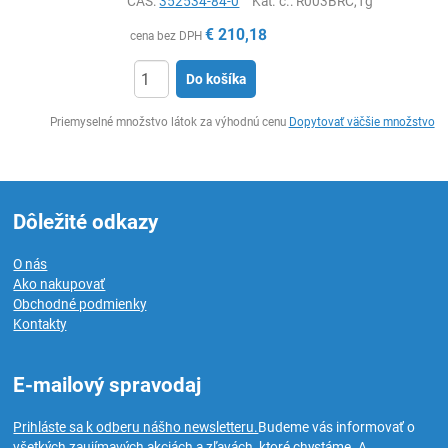
CAS:
352534-84-0
Kat. č.
: R003BRC,1g
€
210,18
cena bez DPH
Do košíka
Ks
Priemyselné množstvo látok za výhodnú cenu
Dopytovať väčšie množstvo
Dôležité odkazy
O nás
Ako nakupovať
Obchodné podmienky
Kontakty
E-mailový spravodaj
Prihláste sa k odberu nášho newsletteru.
Budeme vás informovať o
všetkých zaujímavých akciách a zľavách, ktoré chystáme. A