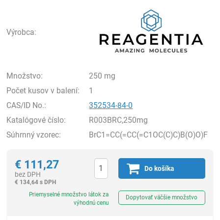
Rea
Výrobca:
Množstvo:
250 mg
Počet kusov v balení:
1
CAS/ID No.:
352534-84-0
Katalógové číslo:
R003BRC,250mg
Súhrnný vzorec:
BrC1=CC(=CC(=C1OC(C)C)B(O)O)F
€
111,27
Do košíka
bez DPH
€
134,64 s DPH
Ks
Priemyselné množstvo látok za
Dopytovať väčšie množstvo
výhodnú cenu