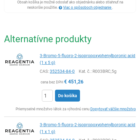
Obsah košíka je možné odoslať ako objednávku alebo stiahnuť na
neskoršie použitie.
Viac o spôsoboch objednanie
.
Alternatívne produkty
3-Bromo-5-fluoro-2-isopropoxyphenylboronic acid
(1 x 5 g)
CAS:
352534-84-0
Kat. č.
: R003BRC,5g
€
451,26
cena bez DPH
Do košíka
Ks
Priemyselné množstvo látok za výhodnú cenu
Dopytovať väčšie množstvo
3-Bromo-5-fluoro-2-isopropoxyphenylboronic acid
(1 x 1 g)