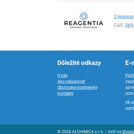
2-Isoprop
CAS:
369
Dôležité odkazy
E-
O nás
Prih
Ako nakupovať
zauj
Obchodné podmienky
spra
Kontakty
schr
Ak s
odhlá
© 2026 ALCHIMICA s.r.o.
beží na
Shopi