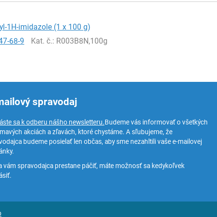
yl-1H-imidazole (1 x 100 g)
47-68-9
Kat. č.
: R003B8N,100g
mailový spravodaj
láste sa k odberu nášho newsletteru.
Budeme vás informovať o všetkých
ímavých akciách a zľavách, ktoré chystáme. A sľubujeme, že
vodajca budeme posielať len občas, aby sme nezahltili vaše e-mailovej
ánky.
a vám spravodajca prestane páčiť, máte možnosť sa kedykoľvek
siť.
o