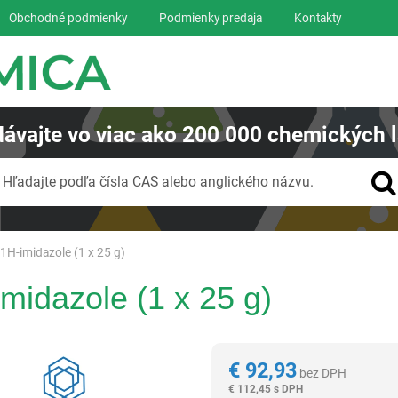
Obchodné podmienky
Podmienky predaja
Kontakty
ávajte
vo viac ako
200 000
chemických l
Vyhľadávanie
Hľadajte podľa čísla CAS alebo anglického názvu.
-1H-imidazole (1 x 25 g)
imidazole (1 x 25 g)
Reagentia
€
92,93
bez DPH
€
112,45 s DPH