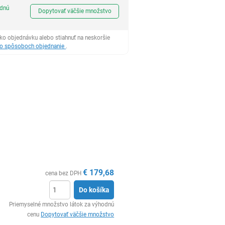
Ks
odnú
Dopytovať väčšie množstvo
ko objednávku alebo stiahnuť na neskoršie
 o spôsoboch objednanie
.
€
179,68
cena bez DPH
Do košíka
Ks
Priemyselné množstvo látok za výhodnú
cenu
Dopytovať väčšie množstvo