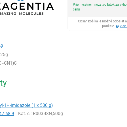
Priemyselné množstvo látok za výh
cenu
Obsah košíka je možné odoslať a
použitie.
Viac
-9
,25g
C=CN1)C
ty
yl-1H-imidazole (1 x 500 g)
47-68-9
Kat. č.
: R003B8N,500g