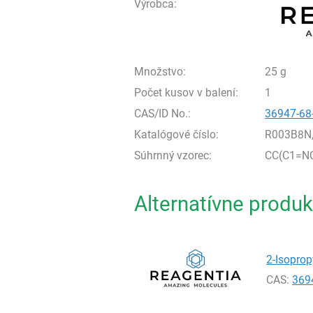
Výrobca:
Množstvo:
25 g
Počet kusov v balení:
1
CAS/ID No.:
36947-68
Katalógové číslo:
R003B8N
Súhrnný vzorec:
CC(C1=N
Alternatívne produk
2-Isoprop
CAS:
369