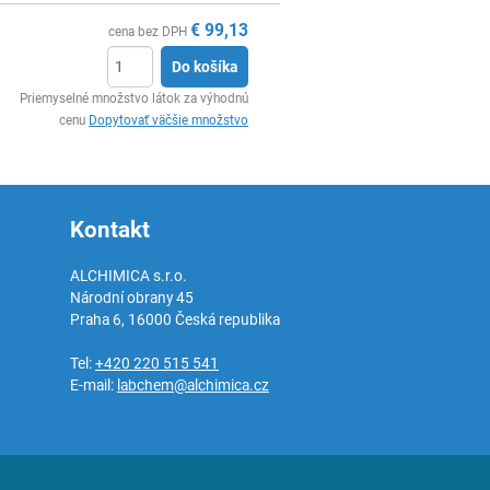
€
99,13
cena bez DPH
Do košíka
Ks
Priemyselné množstvo látok za výhodnú
cenu
Dopytovať väčšie množstvo
Kontakt
ALCHIMICA s.r.o.
Národní obrany 45
Praha 6
,
16000
Česká republika
Tel:
+420 220 515 541
E-mail:
labchem@alchimica.cz