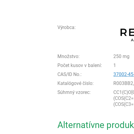
Výrobca:
Množstvo:
250 mg
Počet kusov v balení:
1
CAS/ID No.:
37002-45
Katalógové číslo:
R003BB2
Súhrnný vzorec:
CC1(C)O
(COS(C2=
(COS(C3=
Alternatívne produk