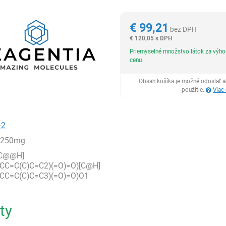
Reagentia
€
99,21
bez DPH
€
120,05 s DPH
Priemyselné množstvo látok za výh
cenu
Obsah košíka je možné odoslať a
použitie.
Viac
-2
,250mg
[C@@H]
CC=C(C)C=C2)(=O)=O)[C@H]
CC=C(C)C=C3)(=O)=O)O1
ty