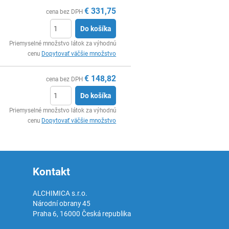
€
331,75
cena bez DPH
Do košíka
Ks
Priemyselné množstvo látok za výhodnú
cenu
Dopytovať väčšie množstvo
€
148,82
cena bez DPH
Do košíka
Ks
Priemyselné množstvo látok za výhodnú
cenu
Dopytovať väčšie množstvo
Kontakt
ALCHIMICA s.r.o.
Národní obrany 45
Praha 6
,
16000
Česká republika