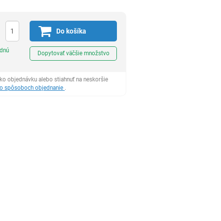
Do košíka
Ks
odnú
Dopytovať väčšie množstvo
ko objednávku alebo stiahnuť na neskoršie
 o spôsoboch objednanie
.