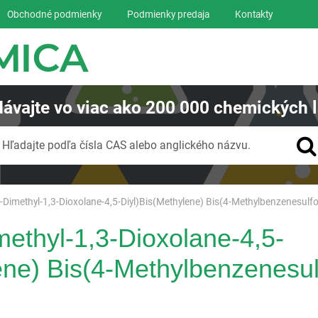
Obchodné podmienky
Podmienky predaja
Kontakty
ávajte
vo viac ako
200 000
chemických l
Vyhľadávanie
Hľadajte podľa čísla CAS alebo anglického názvu.
2-Dimethyl-1,3-Dioxolane-4,5-Diyl)Bis(Methylene) Bis(4-Methylbenzenesulf
methyl-1,3-Dioxolane-4,5-
ene) Bis(4-Methylbenzenesul