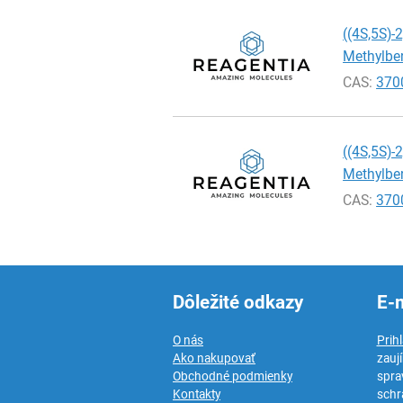
((4S,5S)-
Methylben
CAS:
370
((4S,5S)-
Methylben
CAS:
370
Dôležité odkazy
E-
O nás
Prih
Ako nakupovať
zauj
Obchodné podmienky
spra
Kontakty
schr