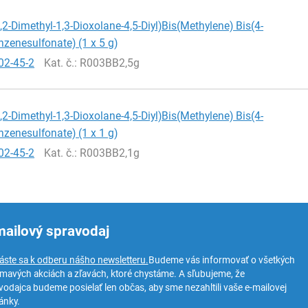
2,2-Dimethyl-1,3-Dioxolane-4,5-Diyl)Bis(Methylene) Bis(4-
zenesulfonate) (1 x 5 g)
02-45-2
Kat. č.
: R003BB2,5g
2,2-Dimethyl-1,3-Dioxolane-4,5-Diyl)Bis(Methylene) Bis(4-
zenesulfonate) (1 x 1 g)
02-45-2
Kat. č.
: R003BB2,1g
mailový spravodaj
láste sa k odberu nášho newsletteru.
Budeme vás informovať o všetkých
ímavých akciách a zľavách, ktoré chystáme. A sľubujeme, že
vodajca budeme posielať len občas, aby sme nezahltili vaše e-mailovej
ánky.