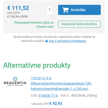
€
111,52
Do košíka
bez DPH
€
134,94 s DPH
Ks
Priemyselné množstvo látok za
Dopytovať väčšie množstvo
výhodnú cenu
Obsah košíka je možné odoslať ako objednávku alebo stiahnuť na
neskoršie použitie.
Viac o spôsoboch objednanie
.
Alternatívne produkty
(1R,2S)-2-(3,4-
Difluorophenyl)cyclopropanaminium (2R)-
hydroxy(phenyl)ethanoate (1 x 250 mg)
CAS:
376608-71-8
Kat. č.
: R003BH6,250mg
€
92,93
cena bez DPH