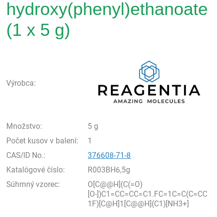
hydroxy(phenyl)ethanoate
(1 x 5 g)
Rea
Výrobca:
Množstvo:
5 g
Počet kusov v balení:
1
CAS/ID No.:
376608-71-8
Katalógové číslo:
R003BH6,5g
Súhrnný vzorec:
O[C@@H](C(=O)
[O-])C1=CC=CC=C1.FC=1C=C(C=CC
1F)[C@H]1[C@@H](C1)[NH3+]