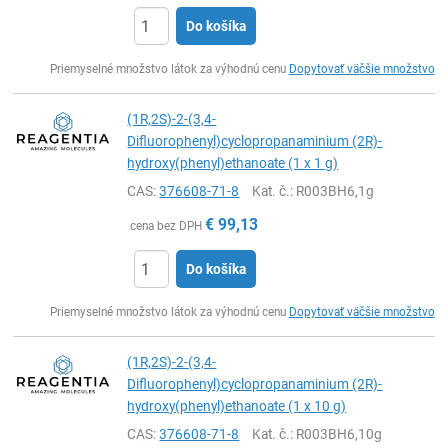
Do košíka
Ks
Priemyselné množstvo látok za výhodnú cenu
Dopytovať väčšie množstvo
(1R,2S)-2-(3,4-
Difluorophenyl)cyclopropanaminium (2R)-
hydroxy(phenyl)ethanoate (1 x 1 g)
CAS:
376608-71-8
Kat. č.
: R003BH6,1g
€
99,13
cena bez DPH
Do košíka
Ks
Priemyselné množstvo látok za výhodnú cenu
Dopytovať väčšie množstvo
(1R,2S)-2-(3,4-
Difluorophenyl)cyclopropanaminium (2R)-
hydroxy(phenyl)ethanoate (1 x 10 g)
CAS:
376608-71-8
Kat. č.
: R003BH6,10g