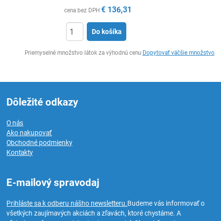
€
136,31
cena bez DPH
Do košíka
Ks
Priemyselné množstvo látok za výhodnú cenu
Dopytovať väčšie množstvo
Dôležité odkazy
O nás
Ako nakupovať
Obchodné podmienky
Kontakty
E-mailový spravodaj
Prihláste sa k odberu nášho newsletteru.
Budeme vás informovať o
všetkých zaujímavých akciách a zľavách, ktoré chystáme. A