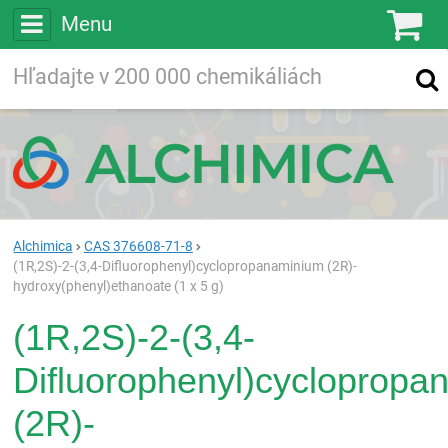
Menu
Ko
Vyhľadávajte
Vyhľadávanie
vo viac ako
200 000
chemických látkach
Hľadaj
Alchimica
CAS 376608-71-8
(1R,2S)-2-(3,4-Difluorophenyl)cyclopropanaminium (2R)-
hydroxy(phenyl)ethanoate (1 x 5 g)
(1R,2S)-2-(3,4-
Difluorophenyl)cyclopropa
(2R)-