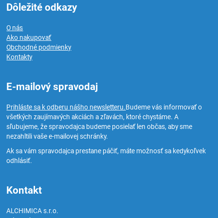
Dôležité odkazy
O nás
Ako nakupovať
Obchodné podmienky
Kontakty
E-mailový spravodaj
Prihláste sa k odberu nášho newsletteru.
Budeme vás informovať o
všetkých zaujímavých akciách a zľavách, ktoré chystáme. A
sľubujeme, že spravodajca budeme posielať len občas, aby sme
nezahltili vaše e-mailovej schránky.
Ak sa vám spravodajca prestane páčiť, máte možnosť sa kedykoľvek
odhlásiť.
Kontakt
ALCHIMICA s.r.o.