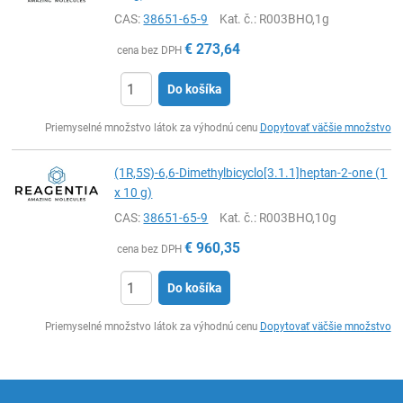
CAS:
38651-65-9
Kat. č.
: R003BHO,1g
€
273,64
cena bez DPH
Do košíka
Ks
Priemyselné množstvo látok za výhodnú cenu
Dopytovať väčšie množstvo
(1R,5S)-6,6-Dimethylbicyclo[3.1.1]heptan-2-one (1
x 10 g)
CAS:
38651-65-9
Kat. č.
: R003BHO,10g
€
960,35
cena bez DPH
Do košíka
Ks
Priemyselné množstvo látok za výhodnú cenu
Dopytovať väčšie množstvo