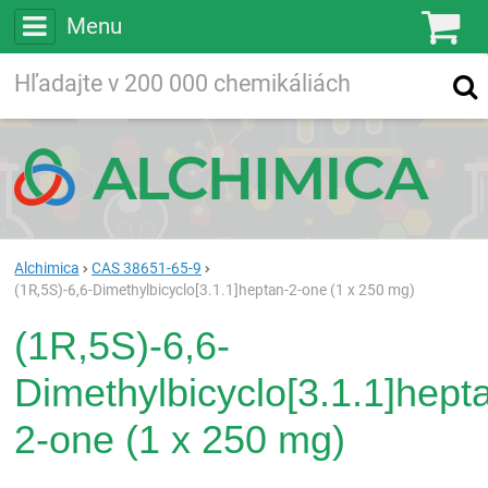
Menu
Ko
Vyhľadávajte
Vyhľadávanie
vo viac ako
200 000
chemických látkach
Hľadaj
Alchimica
CAS 38651-65-9
(1R,5S)-6,6-Dimethylbicyclo[3.1.1]heptan-2-one (1 x 250 mg)
(1R,5S)-6,6-
Dimethylbicyclo[3.1.1]hept
2-one (1 x 250 mg)