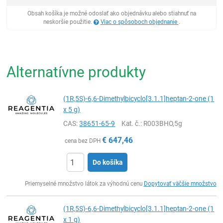
Obsah košíka je možné odoslať ako objednávku alebo stiahnuť na
neskoršie použitie.
Viac o spôsoboch objednanie
.
Alternatívne produkty
(1R,5S)-6,6-Dimethylbicyclo[3.1.1]heptan-2-one (1
x 5 g)
CAS:
38651-65-9
Kat. č.
: R003BHO,5g
€
647,46
cena bez DPH
Do košíka
Ks
Priemyselné množstvo látok za výhodnú cenu
Dopytovať väčšie množstvo
(1R,5S)-6,6-Dimethylbicyclo[3.1.1]heptan-2-one (1
x 1 g)