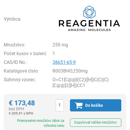
Rea
Výrobca:
Množstvo:
250 mg
Počet kusov v balení:
1
CAS/ID No.:
38651-65-9
Katalógové číslo:
R003BHO,250mg
Súhrnný vzorec:
O=C1[C@@](C2)([H])C(C)(C)
[C@@]2([H])CC1
€
173,48
Do košíka
bez DPH
€
209,91 s DPH
Ks
Priemyselné množstvo látok za
Dopytovať väčšie množstvo
výhodnú cenu