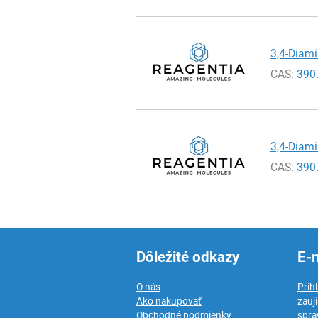
3,4-Diam
CAS:
390
3,4-Diam
CAS:
390
Dôležité odkazy
E-
O nás
Prih
Ako nakupovať
zauj
Obchodné podmienky
spra