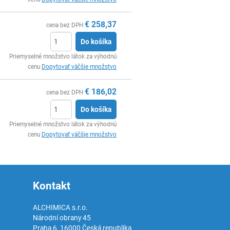
€
258,37
cena bez DPH
Do košíka
Ks
Priemyselné množstvo látok za výhodnú
cenu
Dopytovať väčšie množstvo
€
186,02
cena bez DPH
Do košíka
Ks
Priemyselné množstvo látok za výhodnú
cenu
Dopytovať väčšie množstvo
Kontakt
ALCHIMICA s.r.o.
Národní obrany 45
Praha 6
,
16000
Česká republika