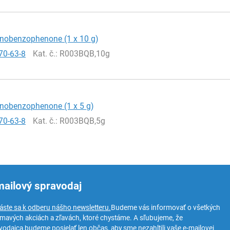
inobenzophenone (1 x 10 g)
70-63-8
Kat. č.
: R003BQB,10g
inobenzophenone (1 x 5 g)
70-63-8
Kat. č.
: R003BQB,5g
mailový spravodaj
láste sa k odberu nášho newsletteru.
Budeme vás informovať o všetkých
ímavých akciách a zľavách, ktoré chystáme. A sľubujeme, že
vodajca budeme posielať len občas, aby sme nezahltili vaše e-mailovej