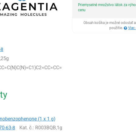
Priemyselné množstvo látok za výh
cenu
Obsah košíka je možné odoslať a
použitie.
Viac
-8
,25g
CC=C(N)C(N)=C1)C2=CC=CC=
ty
inobenzophenone (1 x 1 g)
70-63-8
Kat. č.
: R003BQB,1g