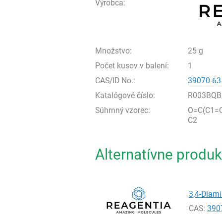
Výrobca:
Množstvo:
25 g
Počet kusov v balení:
1
CAS/ID No.:
39070-63
Katalógové číslo:
R003BQB
Súhrnný vzorec:
O=C(C1=
C2
Alternatívne produk
3,4-Diam
CAS:
390