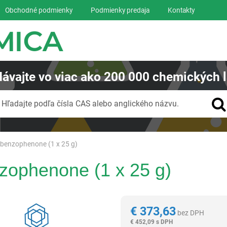
Obchodné podmienky
Podmienky predaja
Kontakty
ávajte
vo viac ako
200 000
chemických l
Vyhľadávanie
Hľadajte podľa čísla CAS alebo anglického názvu.
obenzophenone (1 x 25 g)
zophenone (1 x 25 g)
Reagentia
€
373,63
bez DPH
€
452,09 s DPH