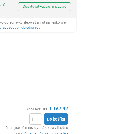
Ks
odnú
Dopytovať väčšie množstvo
ko objednávku alebo stiahnuť na neskoršie
 o spôsoboch objednanie
.
€
167,42
cena bez DPH
Do košíka
Ks
Priemyselné množstvo látok za výhodnú
cenu
Dopytovať väčšie množstvo