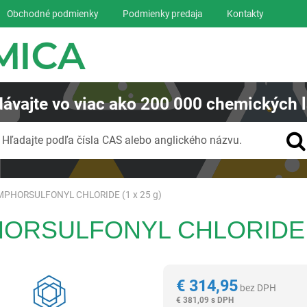
Obchodné podmienky
Podmienky predaja
Kontakty
ávajte
vo viac ako
200 000
chemických l
Vyhľadávanie
Hľadajte podľa čísla CAS alebo anglického názvu.
AMPHORSULFONYL CHLORIDE (1 x 25 g)
HORSULFONYL CHLORIDE (
Reagentia
€
314,95
bez DPH
€
381,09 s DPH