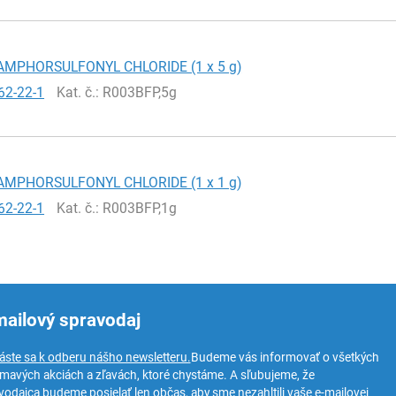
-CAMPHORSULFONYL CHLORIDE (1 x 5 g)
62-22-1
Kat. č.
: R003BFP,5g
-CAMPHORSULFONYL CHLORIDE (1 x 1 g)
62-22-1
Kat. č.
: R003BFP,1g
mailový spravodaj
láste sa k odberu nášho newsletteru.
Budeme vás informovať o všetkých
ímavých akciách a zľavách, ktoré chystáme. A sľubujeme, že
vodajca budeme posielať len občas, aby sme nezahltili vaše e-mailovej