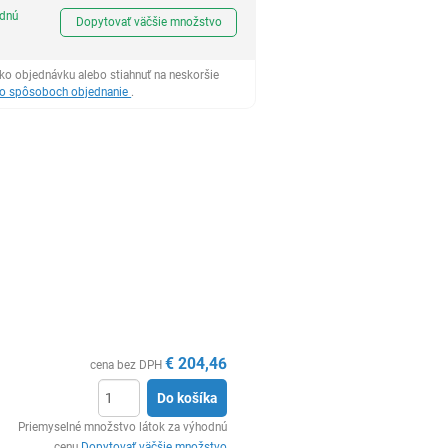
Ks
odnú
Dopytovať väčšie množstvo
ko objednávku alebo stiahnuť na neskoršie
 o spôsoboch objednanie
.
€
204,46
cena bez DPH
Do košíka
Ks
Priemyselné množstvo látok za výhodnú
cenu
Dopytovať väčšie množstvo