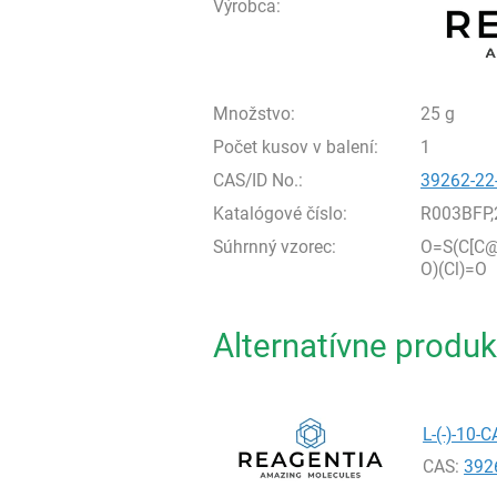
Výrobca:
Množstvo:
25 g
Počet kusov v balení:
1
CAS/ID No.:
39262-22
Katalógové číslo:
R003BFP,
Súhrnný vzorec:
O=S(C[C@
O)(Cl)=O
Alternatívne produk
L-(-)-10
CAS:
392