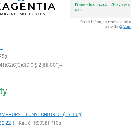
Priemyselné množstvo látok za výh
cenu
Obsah košíka je možné odoslať a
použitie.
Viac
-1
25g
]1(C2(C)C)C(C[C@]2([H])CC1)=
ty
-CAMPHORSULFONYL CHLORIDE (1 x 10 g)
62-22-1
Kat. č.
: R003BFP,10g