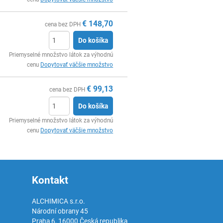
€
148,70
cena bez DPH
Do košíka
Ks
Priemyselné množstvo látok za výhodnú
cenu
Dopytovať väčšie množstvo
€
99,13
cena bez DPH
Do košíka
Ks
Priemyselné množstvo látok za výhodnú
cenu
Dopytovať väčšie množstvo
Kontakt
ALCHIMICA s.r.o.
Národní obrany 45
Praha 6
,
16000
Česká republika