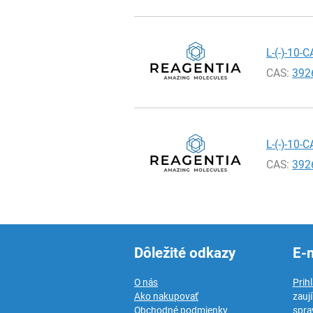
L-(-)-10
CAS:
392
L-(-)-10
CAS:
392
Dôležité odkazy
E-
O nás
Prih
Ako nakupovať
zauj
Obchodné podmienky
spra