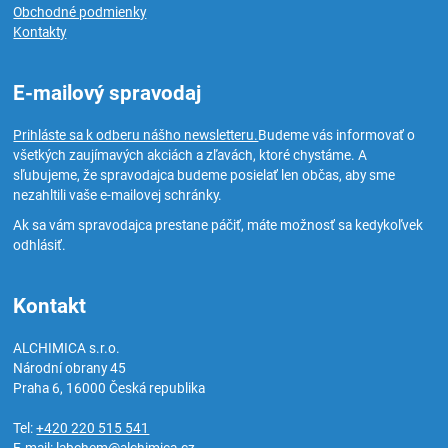
Obchodné podmienky
Kontakty
E-mailový spravodaj
Prihláste sa k odberu nášho newsletteru.
Budeme vás informovať o
všetkých zaujímavých akciách a zľavách, ktoré chystáme. A
sľubujeme, že spravodajca budeme posielať len občas, aby sme
nezahltili vaše e-mailovej schránky.
Ak sa vám spravodajca prestane páčiť, máte možnosť sa kedykoľvek
odhlásiť.
Kontakt
ALCHIMICA s.r.o.
Národní obrany 45
Praha 6
,
16000
Česká republika
Tel:
+420 220 515 541