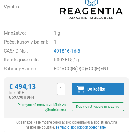
Výrobca:
Množstvo:
1 g
Počet kusov v balení:
1
CAS/ID No.:
401816-16-8
Katalógové číslo:
R003BL8,1g
Súhrnný vzorec:
FC1=CC(B(O)O)=CC(F)=N1
€
494,13
Do košíka
bez DPH
€
597,90 s DPH
Ks
Priemyselné množstvo látok za
Dopytovať väčšie množstvo
výhodnú cenu
Obsah košíka je možné odoslať ako objednávku alebo stiahnuť na
neskoršie použitie.
Viac o spôsoboch objednanie
.