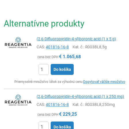
Alternatívne produkty
(2,6-Difluoropyridin-4-yl)boronic acid (1 x 5 g)
CAS:
401816-16-8
Kat. č.
: R003BL8,5g
€
1.065,68
cena bez DPH
Do košíka
Ks
Priemyselné množstvo látok za výhodnú cenu
Dopytovať väčšie množstvo
(2,6-Difluoropyridin-4-yl)boronic acid (1 x 250 mg)
CAS:
401816-16-8
Kat. č.
: R003BL8,250mg
€
229,25
cena bez DPH
Do košíka