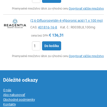
Ks
Priemyselné množstvo látok za výhodnú cenu
Dopytovať väčšie množstvo
(2,6-Difluoropyridin-4-yl)boronic acid (1 x 100 mg)
CAS:
401816-16-8
Kat. č.
: R003BL8,100mg
€
136,31
cena bez DPH
Do košíka
Ks
Priemyselné množstvo látok za výhodnú cenu
Dopytovať väčšie množstvo
Dôležité odkazy
O nás
Ako nakupovať
Obchodné podmienky
Kontakty