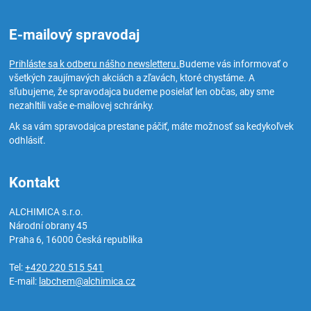
E-mailový spravodaj
Prihláste sa k odberu nášho newsletteru.
Budeme vás informovať o
všetkých zaujímavých akciách a zľavách, ktoré chystáme. A
sľubujeme, že spravodajca budeme posielať len občas, aby sme
nezahltili vaše e-mailovej schránky.
Ak sa vám spravodajca prestane páčiť, máte možnosť sa kedykoľvek
odhlásiť.
Kontakt
ALCHIMICA s.r.o.
Národní obrany 45
Praha 6
,
16000
Česká republika
Tel:
+420 220 515 541
E-mail:
labchem@alchimica.cz