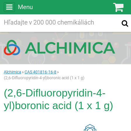
Menu
Ko
Vyhľadávajte
Vyhľadávanie
vo viac ako
200 000
chemických látkach
Hľadaj
Alchimica
CAS 401816-16-8
(2,6-Difluoropyridin-4-yl)boronic acid (1 x 1 g)
(2,6-Difluoropyridin-4-
yl)boronic acid (1 x 1 g)
Rea