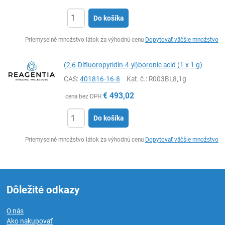
Do košíka
Ks
Priemyselné množstvo látok za výhodnú cenu
Dopytovať väčšie množstvo
(2,6-Difluoropyridin-4-yl)boronic acid (1 x 1 g)
CAS:
401816-16-8
Kat. č.
: R003BL8,1g
€
493,02
cena bez DPH
Do košíka
Ks
Priemyselné množstvo látok za výhodnú cenu
Dopytovať väčšie množstvo
Dôležité odkazy
O nás
Ako nakupovať