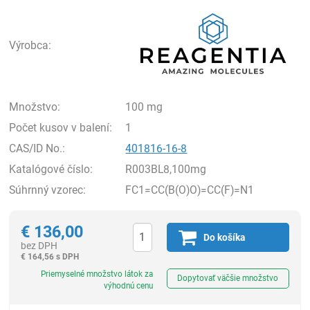
Rea
Výrobca:
Množstvo:
100 mg
Počet kusov v balení:
1
CAS/ID No.:
401816-16-8
Katalógové číslo:
R003BL8,100mg
Súhrnný vzorec:
FC1=CC(B(O)O)=CC(F)=N1
€
136,00
Do košíka
bez DPH
€
164,56 s DPH
Ks
Priemyselné množstvo látok za
Dopytovať väčšie množstvo
výhodnú cenu