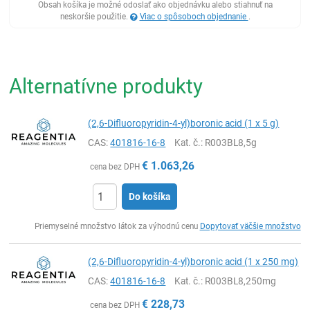
Obsah košíka je možné odoslať ako objednávku alebo stiahnuť na
neskoršie použitie.
Viac o spôsoboch objednanie
.
Alternatívne produkty
(2,6-Difluoropyridin-4-yl)boronic acid (1 x 5 g)
CAS:
401816-16-8
Kat. č.
: R003BL8,5g
€
1.063,26
cena bez DPH
Do košíka
Ks
Priemyselné množstvo látok za výhodnú cenu
Dopytovať väčšie množstvo
(2,6-Difluoropyridin-4-yl)boronic acid (1 x 250 mg)
CAS:
401816-16-8
Kat. č.
: R003BL8,250mg
€
228,73
cena bez DPH