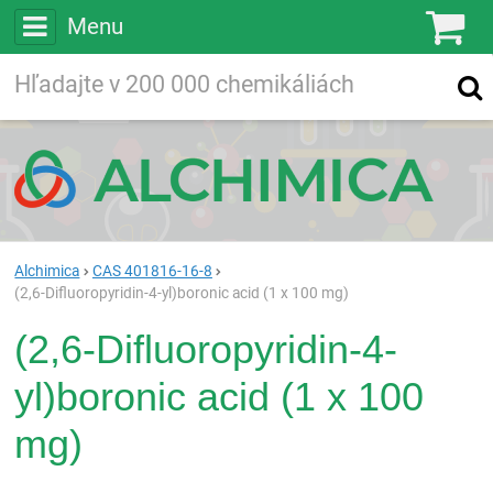
Menu
Ko
Vyhľadávajte
Vyhľadávanie
vo viac ako
200 000
chemických látkach
Hľadaj
Alchimica
CAS 401816-16-8
(2,6-Difluoropyridin-4-yl)boronic acid (1 x 100 mg)
(2,6-Difluoropyridin-4-
yl)boronic acid (1 x 100
mg)