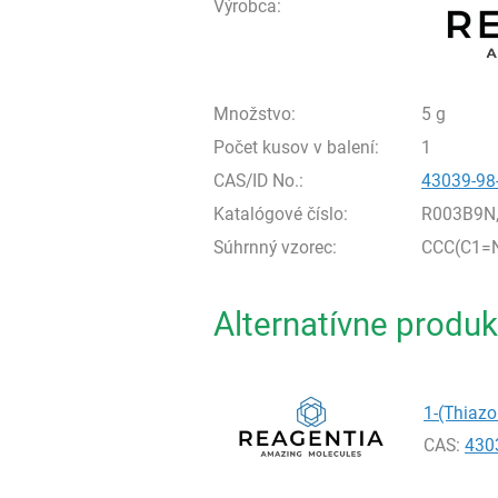
Výrobca:
Množstvo:
5 g
Počet kusov v balení:
1
CAS/ID No.:
43039-98
Katalógové číslo:
R003B9N
Súhrnný vzorec:
CCC(C1=
Alternatívne produk
1-(Thiazo
CAS:
430