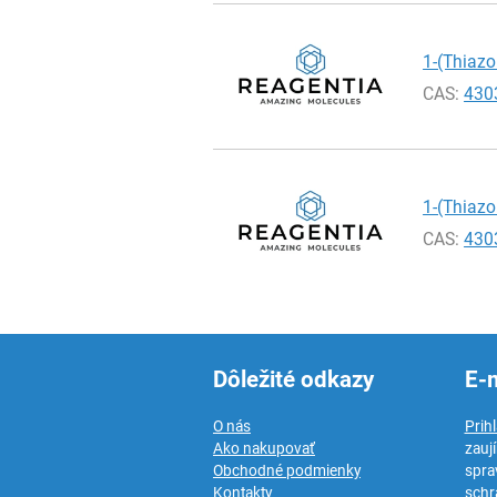
1-(Thiazo
CAS:
430
1-(Thiazo
CAS:
430
Dôležité odkazy
E-
O nás
Prih
Ako nakupovať
zauj
Obchodné podmienky
spra
Kontakty
schr