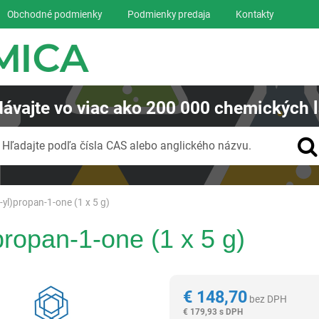
Obchodné podmienky
Podmienky predaja
Kontakty
ávajte
vo viac ako
200 000
chemických l
Vyhľadávanie
Hľadajte podľa čísla CAS alebo anglického názvu.
-yl)propan-1-one (1 x 5 g)
propan-1-one (1 x 5 g)
Reagentia
€
148,70
bez DPH
€
179,93 s DPH