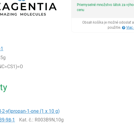
Priemyselné množstvo látok za výh
cenu
Obsah košíka je možné odoslať a
použitie.
Viac
-1
,5g
NC=CS1)=O
ty
l-2-yl)propan-1-one (1 x 10 g)
39-98-1
Kat. č.
: R003B9N,10g