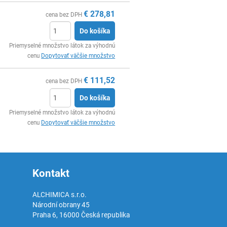
€
278,81
cena bez DPH
Do košíka
Ks
Priemyselné množstvo látok za výhodnú
cenu
Dopytovať väčšie množstvo
€
111,52
cena bez DPH
Do košíka
Ks
Priemyselné množstvo látok za výhodnú
cenu
Dopytovať väčšie množstvo
Kontakt
ALCHIMICA s.r.o.
Národní obrany 45
Praha 6
,
16000
Česká republika