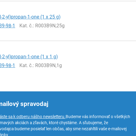
l-2-yl)propan-1-one (1 x 25 g)
39-98-1
Kat. č.
: R003B9N,25g
l-2-yl)propan-1-one (1 x 1 g)
39-98-1
Kat. č.
: R003B9N,1g
mailový spravodaj
láste sa k odberu nášho newsletteru.
Budeme vás informovať o všetkých
ímavých akciách a zľavách, ktoré chystáme. A sľubujeme, že
vodajca budeme posielať len občas, aby sme nezahltili vaše e-mailovej
ánky.