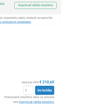
Ks
odnú
Dopytovať väčšie množstvo
ko objednávku alebo stiahnuť na neskoršie
 o spôsoboch objednanie
.
€
210,65
cena bez DPH
Do košíka
Ks
Priemyselné množstvo látok za výhodnú
cenu
Dopytovať väčšie množstvo