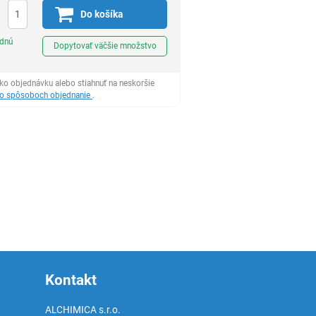
Do košíka
Ks
odnú
Dopytovať väčšie množstvo
ko objednávku alebo stiahnuť na neskoršie
 o spôsoboch objednanie
.
Kontakt
ALCHIMICA s.r.o.