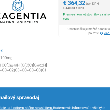
€
364,32
bez DPH
€
440,83 s DPH
Priemyselné množstvo látok za výh
cenu
Obsah košíka je možné odoslať a
použitie.
Viac
-8
,100mg
1CC[C@@H](C(C)C)[C@@H]
C=CC=C2)C3=CC=CC=C3)C1
mailový spravodaj
láste sa k odberu nášho newsletteru.
Budeme vás informovať o všetkých