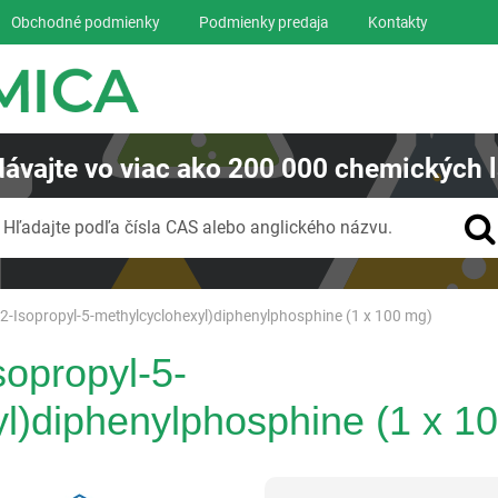
Obchodné podmienky
Podmienky predaja
Kontakty
ávajte
vo viac ako
200 000
chemických l
Vyhľadávanie
Hľadajte podľa čísla CAS alebo anglického názvu.
-2-Isopropyl-5-methylcyclohexyl)diphenylphosphine (1 x 100 mg)
sopropyl-5-
l)diphenylphosphine (1 x 1
Reagentia