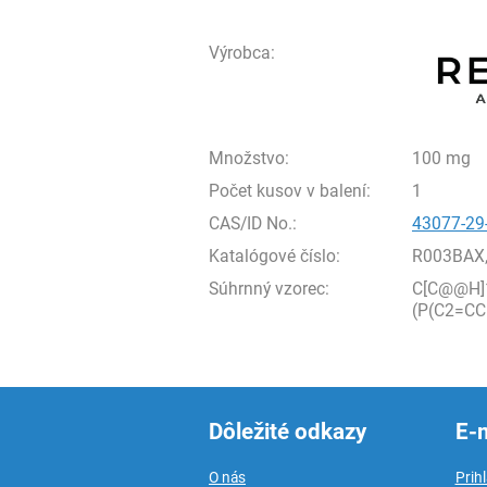
Výrobca:
Množstvo:
100 mg
Počet kusov v balení:
1
CAS/ID No.:
43077-29
Katalógové číslo:
R003BAX
Súhrnný vzorec:
C[C@@H]
(P(C2=C
Dôležité odkazy
E-
O nás
Prih