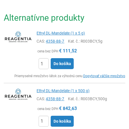
Alternatívne produkty
Ethyl DL-Mandelate (1 x 5 g)
CAS:
4358-88-7
Kat. č.
: R003BCY,5g
€
111,52
cena bez DPH
Do košíka
Ks
Priemyselné množstvo látok za výhodnú cenu
Dopytovať väčšie množstvo
Ethyl DL-Mandelate (1 x 500 g)
CAS:
4358-88-7
Kat. č.
: R003BCY,500g
€
842,63
cena bez DPH
Do košíka