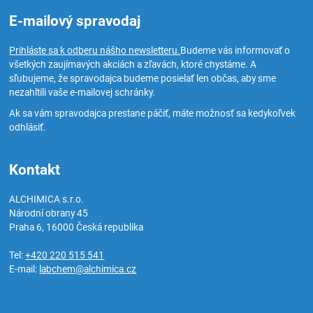
E-mailový spravodaj
Prihláste sa k odberu nášho newsletteru.
Budeme vás informovať o
všetkých zaujímavých akciách a zľavách, ktoré chystáme. A
sľubujeme, že spravodajca budeme posielať len občas, aby sme
nezahltili vaše e-mailovej schránky.
Ak sa vám spravodajca prestane páčiť, máte možnosť sa kedykoľvek
odhlásiť.
Kontakt
ALCHIMICA s.r.o.
Národní obrany 45
Praha 6
,
16000
Česká republika
Tel:
+420 220 515 541
E-mail:
labchem@alchimica.cz