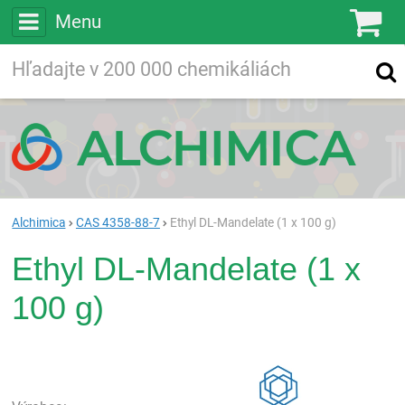
Menu
Ko
Vyhľadávajte
Vyhľadávanie
vo viac ako
200 000
chemických látkach
Hľadaj
Alchimica
CAS 4358-88-7
Ethyl DL-Mandelate (1 x 100 g)
Ethyl DL-Mandelate (1 x
100 g)
Rea