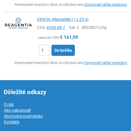
Ks
Priemyselné množstvo látok za výhodnú cenu
Dopytovať väčšie množstvo
Ethyl DL-Mandelate (1 x 25 g)
CAS:
4358-88-7
Kat. č.
: R003BCY,25g
€
161,09
cena bez DPH
Do košíka
Ks
Priemyselné množstvo látok za výhodnú cenu
Dopytovať väčšie množstvo
Dôležité odkazy
O nás
Ako nakupovať
Obchodné podmienky
Kontakty