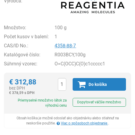
Výrobca:
Množstvo:
100 g
Počet kusov v balení:
1
CAS/ID No.:
4358-88-7
Katalógové číslo:
R003BCY,100g
Súhrnný vzorec:
O=C(OCC)C(O)c1ccccc1
€
312,88
Do košíka
bez DPH
€
378,59 s DPH
Ks
Priemyselné množstvo látok za
Dopytovať väčšie množstvo
výhodnú cenu
Obsah košíka je možné odoslať ako objednávku alebo stiahnuť na
neskoršie použitie.
Viac o spôsoboch objednanie
.