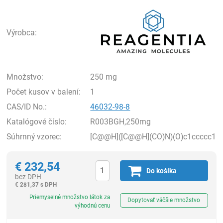
Rea
Výrobca:
Množstvo:
250 mg
Počet kusov v balení:
1
CAS/ID No.:
46032-98-8
Katalógové číslo:
R003BGH,250mg
Súhrnný vzorec:
[C@@H]([C@@H](CO)N)(O)c1ccccc1
€
232,54
Do košíka
bez DPH
€
281,37 s DPH
Ks
Priemyselné množstvo látok za
Dopytovať väčšie množstvo
výhodnú cenu