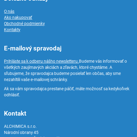
O nás
Ako nakupovať
Obchodné podmienky
Kontakty
E-mailový spravodaj
Prihláste sa k odberu nášho newsletteru.
Budeme vás informovať o
všetkých zaujímavých akciách a zľavách, ktoré chystáme. A
sľubujeme, že spravodajca budeme posielať len občas, aby sme
nezahltili vaše e-mailovej schránky.
Ak sa vám spravodajca prestane páčiť, máte možnosť sa kedykoľvek
odhlásiť.
Kontakt
ALCHIMICA s.r.o.
Národní obrany 45