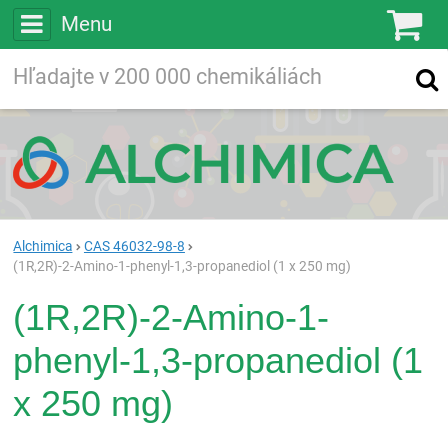
Menu
Ko
Vyhľadávajte
Vyhľadávanie
vo viac ako
200 000
chemických látkach
Hľadaj
Alchimica
CAS 46032-98-8
(1R,2R)-2-Amino-1-phenyl-1,3-propanediol (1 x 250 mg)
(1R,2R)-2-Amino-1-
phenyl-1,3-propanediol (1
x 250 mg)