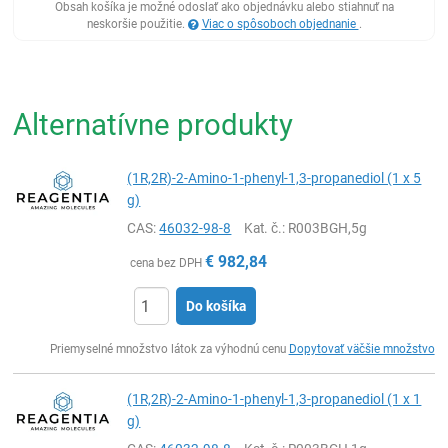
Obsah košíka je možné odoslať ako objednávku alebo stiahnuť na
neskoršie použitie.
Viac o spôsoboch objednanie
.
Alternatívne produkty
(1R,2R)-2-Amino-1-phenyl-1,3-propanediol (1 x 5
g)
CAS:
46032-98-8
Kat. č.
: R003BGH,5g
€
982,84
cena bez DPH
Do košíka
Ks
Priemyselné množstvo látok za výhodnú cenu
Dopytovať väčšie množstvo
(1R,2R)-2-Amino-1-phenyl-1,3-propanediol (1 x 1
g)