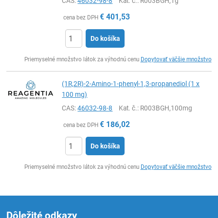
CAS:
46032-98-8
Kat. č.
: R003BGH,1g
€
401,53
cena bez DPH
Do košíka
Ks
Priemyselné množstvo látok za výhodnú cenu
Dopytovať väčšie množstvo
(1R,2R)-2-Amino-1-phenyl-1,3-propanediol (1 x
100 mg)
CAS:
46032-98-8
Kat. č.
: R003BGH,100mg
€
186,02
cena bez DPH
Do košíka
Ks
Priemyselné množstvo látok za výhodnú cenu
Dopytovať väčšie množstvo
Dôležité odkazy