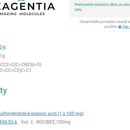
Priemyselné množstvo látok za výh
cenu
Obsah košíka je možné odoslať a
použitie.
Viac
2-6
1g
=CC2=C(C=CN2S(=O)
CC=CC=C2)C=C1
ty
ulfonylindole-6-boronic acid (1 x 100 mg)
438-52-6
Kat. č.
: R003BEE,100mg