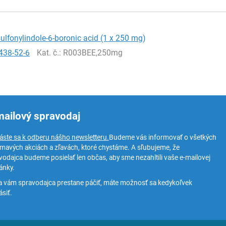
ulfonylindole-6-boronic acid (1 x 250 mg)
438-52-6
Kat. č.
: R003BEE,250mg
mailový spravodaj
láste sa k odberu nášho newsletteru.
Budeme vás informovať o všetkých
ímavých akciách a zľavách, ktoré chystáme. A sľubujeme, že
vodajca budeme posielať len občas, aby sme nezahltili vaše e-mailovej
ánky.
a vám spravodajca prestane páčiť, máte možnosť sa kedykoľvek
siť.