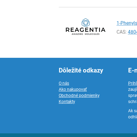
1-Phenyls
CAS:
480
Dôležité odkazy
E-
O nás
Prih
Ako nakupovať
zauj
Obchodné podmienky
spra
Kontakty
schr
Ak s
odhlá