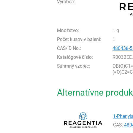
Výrobca:
Množstvo:
1 g
Počet kusov v balení:
1
CAS/ID No.:
480438-5
Katalógové číslo:
R003BEE,
Súhrnný vzorec:
OB(O)C1
(=O)C2=
Alternatívne produk
1-Phenyls
CAS:
480