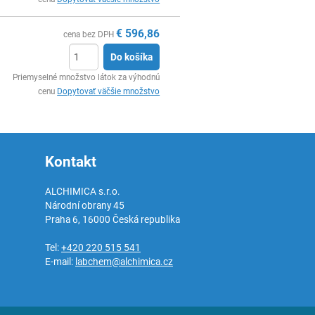
€
596,86
cena bez DPH
Do košíka
Ks
Priemyselné množstvo látok za výhodnú
cenu
Dopytovať väčšie množstvo
Kontakt
ALCHIMICA s.r.o.
Národní obrany 45
Praha 6
,
16000
Česká republika
Tel:
+420 220 515 541
E-mail:
labchem@alchimica.cz