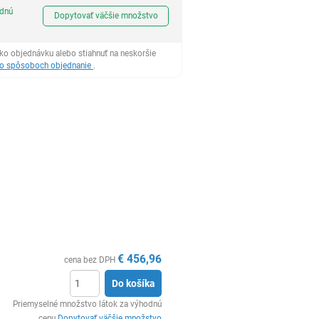
Ks
odnú
Dopytovať väčšie množstvo
ko objednávku alebo stiahnuť na neskoršie
 o spôsoboch objednanie
.
€
456,96
cena bez DPH
Do košíka
Ks
Priemyselné množstvo látok za výhodnú
cenu
Dopytovať väčšie množstvo