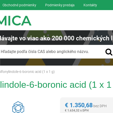
Obchodné podmienky
Podmienky predaja
Kontakty
ávajte
vo viac ako
200 000
chemických l
Vyhľadávanie
Hľadajte podľa čísla CAS alebo anglického názvu.
lfonylindole-6-boronic acid (1 x 1 g)
indole-6-boronic acid (1 x 1
Reagentia
€
1.350,68
bez DPH
€
1.634,32 s DPH