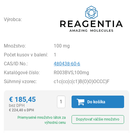
Rea
Výrobca:
Množstvo:
100 mg
Počet kusov v balení:
1
CAS/ID No.:
480438-60-6
Katalógové číslo:
R003BVS,100mg
Súhrnný vzorec:
c1c(cc(c(c1)B(O)O)OCCC)F
€
185,45
Do košíka
bez DPH
€
224,40 s DPH
Ks
Priemyselné množstvo látok za
Dopytovať väčšie množstvo
výhodnú cenu