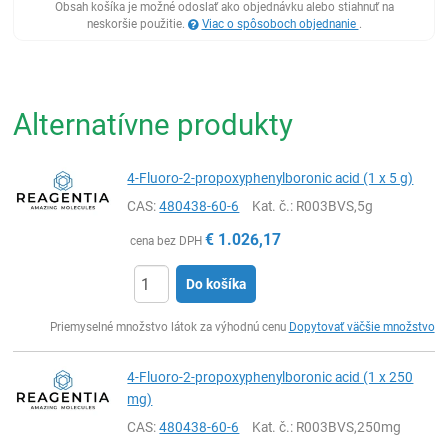
Obsah košíka je možné odoslať ako objednávku alebo stiahnuť na
neskoršie použitie.
Viac o spôsoboch objednanie
.
Alternatívne produkty
4-Fluoro-2-propoxyphenylboronic acid (1 x 5 g)
CAS:
480438-60-6
Kat. č.
: R003BVS,5g
€
1.026,17
cena bez DPH
Do košíka
Ks
Priemyselné množstvo látok za výhodnú cenu
Dopytovať väčšie množstvo
4-Fluoro-2-propoxyphenylboronic acid (1 x 250
mg)
CAS:
480438-60-6
Kat. č.
: R003BVS,250mg