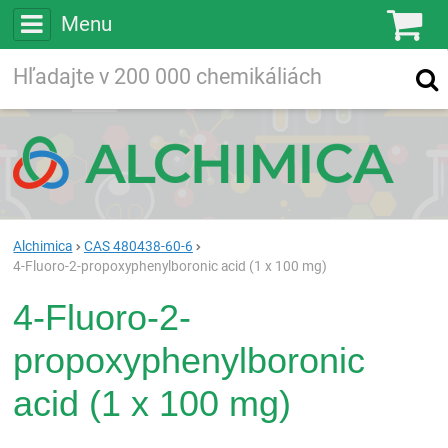
Menu
Ko
Vyhľadávajte
Vyhľadávanie
vo viac ako
200 000
chemických látkach
Hľadaj
Alchimica
CAS 480438-60-6
4-Fluoro-2-propoxyphenylboronic acid (1 x 100 mg)
4-Fluoro-2-
propoxyphenylboronic
acid (1 x 100 mg)