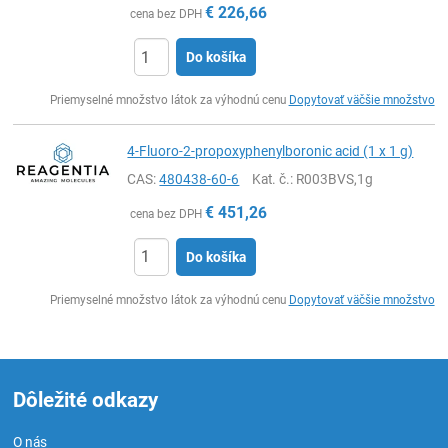
€
226,66
cena bez DPH
Do košíka
Ks
Priemyselné množstvo látok za výhodnú cenu
Dopytovať väčšie množstvo
4-Fluoro-2-propoxyphenylboronic acid (1 x 1 g)
CAS:
480438-60-6
Kat. č.
: R003BVS,1g
€
451,26
cena bez DPH
Do košíka
Ks
Priemyselné množstvo látok za výhodnú cenu
Dopytovať väčšie množstvo
Dôležité odkazy
O nás