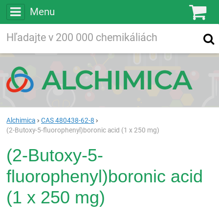
Menu
Ko
Vyhľadávajte
Vyhľadávanie
vo viac ako
200 000
chemických látkach
Hľadaj
Alchimica
CAS 480438-62-8
(2-Butoxy-5-fluorophenyl)boronic acid (1 x 250 mg)
(2-Butoxy-5-
fluorophenyl)boronic acid
(1 x 250 mg)