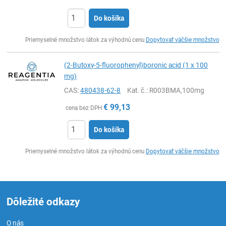
Do košíka
Ks
Priemyselné množstvo látok za výhodnú cenu
Dopytovať väčšie množstvo
(2-Butoxy-5-fluorophenyl)boronic acid (1 x 100
mg)
CAS:
480438-62-8
Kat. č.
: R003BMA,100mg
€
99,13
cena bez DPH
Do košíka
Ks
Priemyselné množstvo látok za výhodnú cenu
Dopytovať väčšie množstvo
Dôležité odkazy
O nás