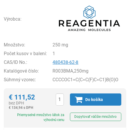
Rea
Výrobca:
Množstvo:
250 mg
Počet kusov v balení:
1
CAS/ID No.:
480438-62-8
Katalógové číslo:
R003BMA,250mg
Súhrnný vzorec:
CCCCOC1=C(C=C(F)C=C1)B(O)O
€
111,52
Do košíka
bez DPH
€
134,94 s DPH
Ks
Priemyselné množstvo látok za
Dopytovať väčšie množstvo
výhodnú cenu