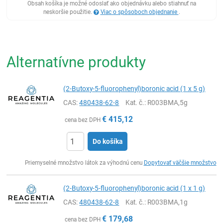
Obsah košíka je možné odoslať ako objednávku alebo stiahnuť na
neskoršie použitie.
Viac o spôsoboch objednanie
.
Alternatívne produkty
(2-Butoxy-5-fluorophenyl)boronic acid (1 x 5 g)
CAS:
480438-62-8
Kat. č.
: R003BMA,5g
€
415,12
cena bez DPH
Do košíka
Ks
Priemyselné množstvo látok za výhodnú cenu
Dopytovať väčšie množstvo
(2-Butoxy-5-fluorophenyl)boronic acid (1 x 1 g)
CAS:
480438-62-8
Kat. č.
: R003BMA,1g
€
179,68
cena bez DPH