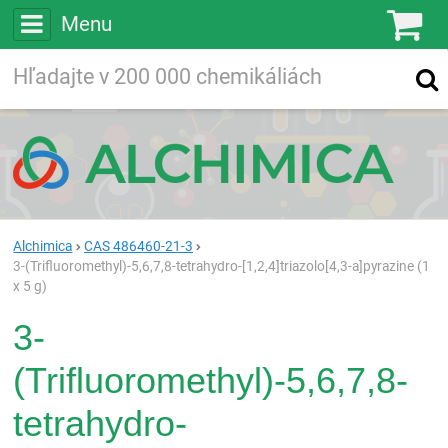
Menu
Ko
Vyhľadávajte
Vyhľadávanie
vo viac ako
200 000
chemických látkach
Hľadaj
Alchimica
CAS 486460-21-3
3-(Trifluoromethyl)-5,6,7,8-tetrahydro-[1,2,4]triazolo[4,3-a]pyrazine (1
x 5 g)
3-
(Trifluoromethyl)-5,6,7,8-
tetrahydro-