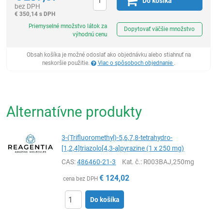
Do košíka
bez DPH
€
350,14 s DPH
Ks
Priemyselné množstvo látok za
Dopytovať väčšie množstvo
výhodnú cenu
Obsah košíka je možné odoslať ako objednávku alebo stiahnuť na
neskoršie použitie.
Viac o spôsoboch objednanie
.
Alternatívne produkty
3-(Trifluoromethyl)-5,6,7,8-tetrahydro-
[1,2,4]triazolo[4,3-a]pyrazine (1 x 250 mg)
CAS:
486460-21-3
Kat. č.
: R003BAJ,250mg
€
124,02
cena bez DPH
Do košíka
Ks