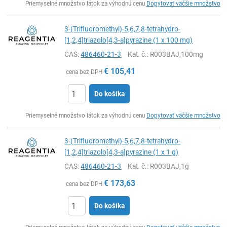
Priemyselné množstvo látok za výhodnú cenu
Dopytovať väčšie množstvo
3-(Trifluoromethyl)-5,6,7,8-tetrahydro-
[1,2,4]triazolo[4,3-a]pyrazine (1 x 100 mg)
CAS:
486460-21-3
Kat. č.
: R003BAJ,100mg
€
105,41
cena bez DPH
Do košíka
Ks
Priemyselné množstvo látok za výhodnú cenu
Dopytovať väčšie množstvo
3-(Trifluoromethyl)-5,6,7,8-tetrahydro-
[1,2,4]triazolo[4,3-a]pyrazine (1 x 1 g)
CAS:
486460-21-3
Kat. č.
: R003BAJ,1g
€
173,63
cena bez DPH
Do košíka
Ks