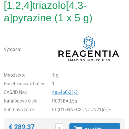
[1,2,4]triazolo[4,3-
a]pyrazine (1 x 5 g)
Rea
Výrobca:
Množstvo:
5 g
Počet kusov v balení:
1
CAS/ID No.:
486460-21-3
Katalógové číslo:
R003BAJ,5g
Súhrnný vzorec:
FC(C1=NN=C2CNCCN21)(F)F
€
289,37