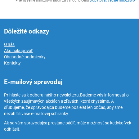
Priemyselné množstvo látok za výhodnú cenu
Dopytovať väčšie množstvo
Dôležité odkazy
O nás
Ako nakupovať
Obchodné podmienky
Kontakty
E-mailový spravodaj
Prihláste sa k odberu nášho newsletteru.
Budeme vás informovať o
všetkých zaujímavých akciách a zľavách, ktoré chystáme. A
sľubujeme, že spravodajca budeme posielať len občas, aby sme
nezahltili vaše e-mailovej schránky.
Ak sa vám spravodajca prestane páčiť, máte možnosť sa kedykoľvek
odhlásiť.