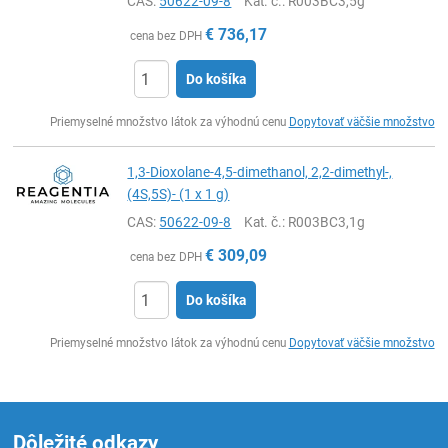
CAS:
50622-09-8
Kat. č.
: R003BC3,5g
€
736,17
cena bez DPH
Do košíka
Ks
Priemyselné množstvo látok za výhodnú cenu
Dopytovať väčšie množstvo
1,3-Dioxolane-4,5-dimethanol, 2,2-dimethyl-,
(4S,5S)- (1 x 1 g)
CAS:
50622-09-8
Kat. č.
: R003BC3,1g
€
309,09
cena bez DPH
Do košíka
Ks
Priemyselné množstvo látok za výhodnú cenu
Dopytovať väčšie množstvo
Dôležité odkazy