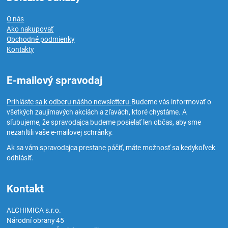
O nás
Ako nakupovať
Obchodné podmienky
Kontakty
E-mailový spravodaj
Prihláste sa k odberu nášho newsletteru.
Budeme vás informovať o
všetkých zaujímavých akciách a zľavách, ktoré chystáme. A
sľubujeme, že spravodajca budeme posielať len občas, aby sme
nezahltili vaše e-mailovej schránky.
Ak sa vám spravodajca prestane páčiť, máte možnosť sa kedykoľvek
odhlásiť.
Kontakt
ALCHIMICA s.r.o.
Národní obrany 45