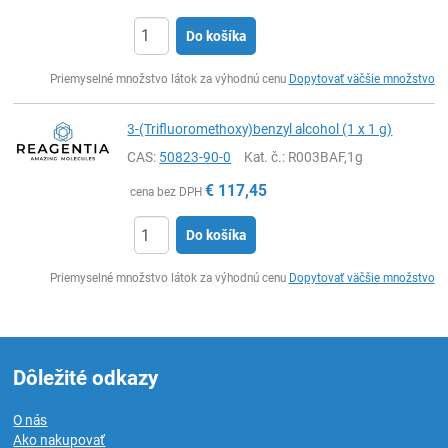
Do košíka
Ks
Priemyselné množstvo látok za výhodnú cenu
Dopytovať väčšie množstvo
3-(Trifluoromethoxy)benzyl alcohol (1 x 1 g)
CAS:
50823-90-0
Kat. č.
: R003BAF,1g
€
117,45
cena bez DPH
Do košíka
Ks
Priemyselné množstvo látok za výhodnú cenu
Dopytovať väčšie množstvo
Dôležité odkazy
O nás
Ako nakupovať