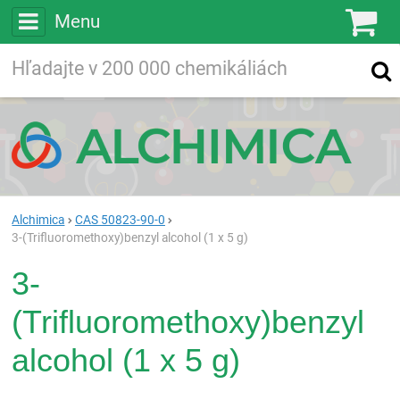
Menu
Ko
Vyhľadávajte
Vyhľadávanie
vo viac ako
200 000
chemických látkach
Hľadaj
Alchimica
CAS 50823-90-0
3-(Trifluoromethoxy)benzyl alcohol (1 x 5 g)
3-
(Trifluoromethoxy)benzyl
alcohol (1 x 5 g)