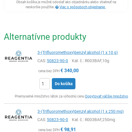
Obsah košíka je možné odoslať ako objednávku alebo stiahnuť na
neskoršie použitie.
Viac o spôsoboch objednanie
.
Alternatívne produkty
3-(Trifluoromethoxy)benzyl alcohol (1 x 10 g)
CAS:
50823-90-0
Kat. č.
: R003BAF,10g
€
340,00
cena bez DPH
Do košíka
Ks
Priemyselné množstvo látok za výhodnú cenu
Dopytovať väčšie množstvo
3-(Trifluoromethoxy)benzyl alcohol (1 x 250 mg)
CAS:
50823-90-0
Kat. č.
: R003BAF,250mg
€
98,91
cena bez DPH