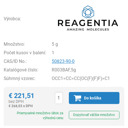
Rea
Výrobca:
Množstvo:
5 g
Počet kusov v balení:
1
CAS/ID No.:
50823-90-0
Katalógové číslo:
R003BAF,5g
Súhrnný vzorec:
OCC1=CC=CC(OC(F)(F)F)=C1
€
221,51
Do košíka
bez DPH
€
268,03 s DPH
Ks
Priemyselné množstvo látok za
Dopytovať väčšie množstvo
výhodnú cenu