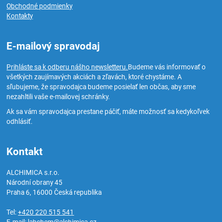
Obchodné podmienky
Kontakty
E-mailový spravodaj
Prihláste sa k odberu nášho newsletteru.
Budeme vás informovať o
všetkých zaujímavých akciách a zľavách, ktoré chystáme. A
sľubujeme, že spravodajca budeme posielať len občas, aby sme
nezahltili vaše e-mailovej schránky.
Ak sa vám spravodajca prestane páčiť, máte možnosť sa kedykoľvek
odhlásiť.
Kontakt
ALCHIMICA s.r.o.
Národní obrany 45
Praha 6
,
16000
Česká republika
Tel:
+420 220 515 541