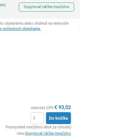
Ks
odnú
Dopytovať väčšie množstvo
ko objednávku alebo stiahnuť na neskoršie
 o spôsoboch objednanie
.
€
93,02
cena bez DPH
Do košíka
Ks
Priemyselné množstvo látok za výhodnú
cenu
Dopytovať väčšie množstvo