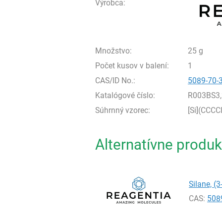
Výrobca:
Množstvo:
25 g
Počet kusov v balení:
1
CAS/ID No.:
5089-70-
Katalógové číslo:
R003BS3
Súhrnný vzorec:
[Si](CCC
Alternatívne produk
Silane, (3
CAS:
508