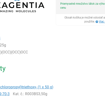
Priemyselné množstvo látok za výh
cenu
Obsah košíka je možné odoslať a
použitie.
Viac
3
,25g
Cl)(OCC)(OCC)OCC
ty
-chloropropyl)triethoxy- (1 x 50 g)
9-70-3
Kat. č.
: R003BS3,50g