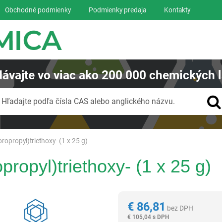
Obchodné podmienky
Podmienky predaja
Kontakty
ávajte
vo viac ako
200 000
chemických l
Vyhľadávanie
Hľadajte podľa čísla CAS alebo anglického názvu.
oropropyl)triethoxy- (1 x 25 g)
opropyl)triethoxy- (1 x 25 g)
Reagentia
€
86,81
bez DPH
€
105,04 s DPH