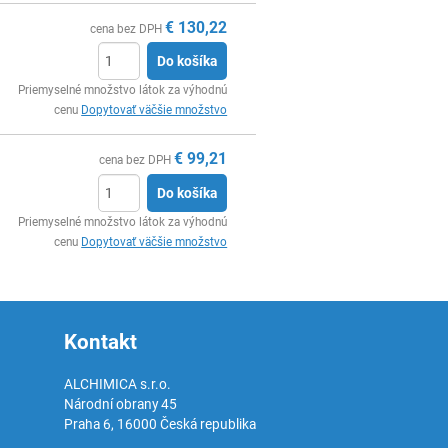
€
130,22
cena bez DPH
Do košíka
Ks
Priemyselné množstvo látok za výhodnú
cenu
Dopytovať väčšie množstvo
€
99,21
cena bez DPH
Do košíka
Ks
Priemyselné množstvo látok za výhodnú
cenu
Dopytovať väčšie množstvo
Kontakt
ALCHIMICA s.r.o.
Národní obrany 45
Praha 6
,
16000
Česká republika