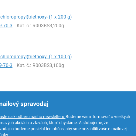
-chloropropyl)triethoxy- (1 x 200 g)
9-70-3
Kat. č.
: R003BS3,200g
-chloropropyl)triethoxy- (1 x 100 g)
9-70-3
Kat. č.
: R003BS3,100g
mailový spravodaj
láste sa k odberu nášho newsletteru.
Budeme vás informovať o všetkých
ímavých akciách a zľavách, ktoré chystáme. A sľubujeme, že
vodajca budeme posielať len občas, aby sme nezahltili vaše e-mailovej
ánky.