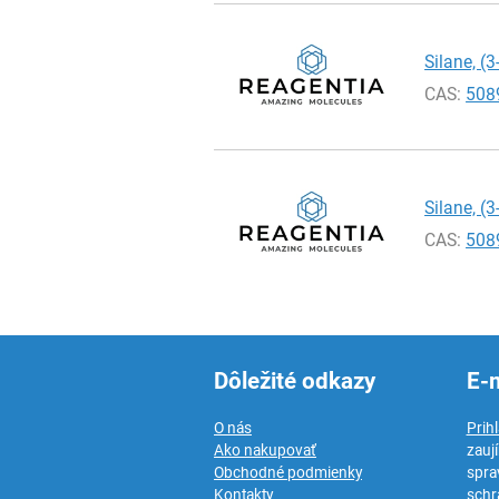
Silane, (3
CAS:
508
Silane, (3
CAS:
508
Dôležité odkazy
E-
O nás
Prih
Ako nakupovať
zauj
Obchodné podmienky
spra
Kontakty
schr