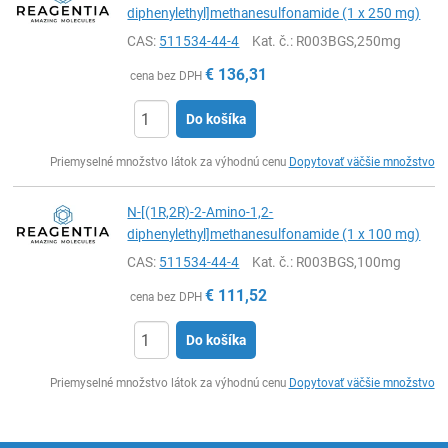
diphenylethyl]methanesulfonamide (1 x 250 mg)
CAS:
511534-44-4
Kat. č.
: R003BGS,250mg
€
136,31
cena bez DPH
Do košíka
Ks
Priemyselné množstvo látok za výhodnú cenu
Dopytovať väčšie množstvo
N-[(1R,2R)-2-Amino-1,2-
diphenylethyl]methanesulfonamide (1 x 100 mg)
CAS:
511534-44-4
Kat. č.
: R003BGS,100mg
€
111,52
cena bez DPH
Do košíka
Ks
Priemyselné množstvo látok za výhodnú cenu
Dopytovať väčšie množstvo