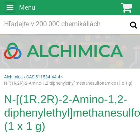
Menu
Ko
Vyhľadávajte
Vyhľadávanie
vo viac ako
200 000
chemických látkach
Hľadaj
Alchimica
CAS 511534-44-4
N-[(1R,2R)-2-Amino-1,2-diphenylethyl]methanesulfonamide (1 x 1 g)
N-[(1R,2R)-2-Amino-1,2-
diphenylethyl]methanesulf
(1 x 1 g)