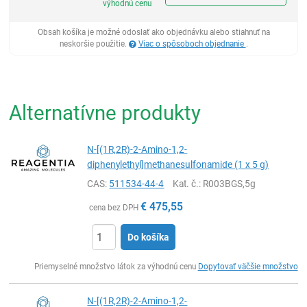
výhodnú cenu
Obsah košíka je možné odoslať ako objednávku alebo stiahnuť na
neskoršie použitie.
Viac o spôsoboch objednanie
.
Alternatívne produkty
N-[(1R,2R)-2-Amino-1,2-
diphenylethyl]methanesulfonamide (1 x 5 g)
CAS:
511534-44-4
Kat. č.
: R003BGS,5g
€
475,55
cena bez DPH
Do košíka
Ks
Priemyselné množstvo látok za výhodnú cenu
Dopytovať väčšie množstvo
N-[(1R,2R)-2-Amino-1,2-