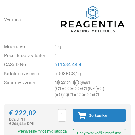
Rea
Výrobca:
Množstvo:
1 g
Počet kusov v balení:
1
CAS/ID No.:
511534-44-4
Katalógové číslo:
R003BGS,1g
Súhrnný vzorec:
N[C@@H]([C@@H]
(C1=CC=CC=C1)NS(=O)
(=O)C)C1=CC=CC=C1
€
222,02
Do košíka
bez DPH
€
268,64 s DPH
Ks
Priemyselné množstvo látok za
Dopytovať väčšie množstvo