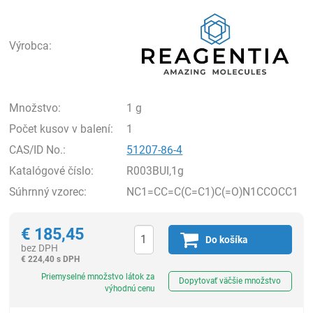
Rea
Výrobca:
Množstvo:
1 g
Počet kusov v balení:
1
CAS/ID No.:
51207-86-4
Katalógové číslo:
R003BUI,1g
Súhrnný vzorec:
NC1=CC=C(C=C1)C(=O)N1CCOCC1
€
185,45
Do košíka
bez DPH
€
224,40 s DPH
Ks
Priemyselné množstvo látok za
Dopytovať väčšie množstvo
výhodnú cenu