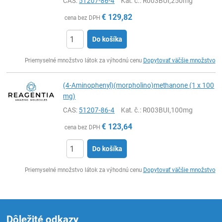
CAS:
51207-86-4
Kat. č.
: R003BUI,250mg
€
129,82
cena bez DPH
Do košíka
Ks
Priemyselné množstvo látok za výhodnú cenu
Dopytovať väčšie množstvo
(4-Aminophenyl)(morpholino)methanone (1 x 100
mg)
CAS:
51207-86-4
Kat. č.
: R003BUI,100mg
€
123,64
cena bez DPH
Do košíka
Ks
Priemyselné množstvo látok za výhodnú cenu
Dopytovať väčšie množstvo
Dôležité odkazy