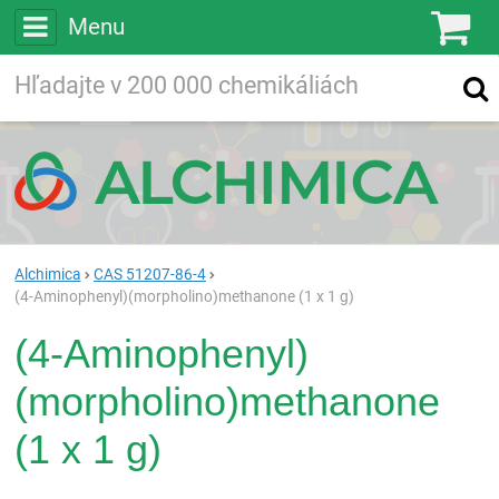
Menu
Ko
Vyhľadávajte
Vyhľadávanie
vo viac ako
200 000
chemických látkach
Hľadaj
Alchimica
CAS 51207-86-4
(4-Aminophenyl)(morpholino)methanone (1 x 1 g)
(4-Aminophenyl)
(morpholino)methanone
(1 x 1 g)