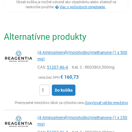
Obsah košíka je možné odoslať ako objednávku alebo stiahnuť na
neskoršie použitie.
Viac o spôsoboch objednanie
.
Alternatívne produkty
(4-Aminophenyl)(morpholino)methanone (1 x 500
mg)
CAS:
51207-86-4
Kat. č.
: R003BUI,500mg
€
160,73
cena bez DPH
Do košíka
Ks
Priemyselné množstvo látok za výhodnú cenu
Dopytovať väčšie množstvo
(4-Aminophenyl)(morpholino)methanone (1 x 250
mg)