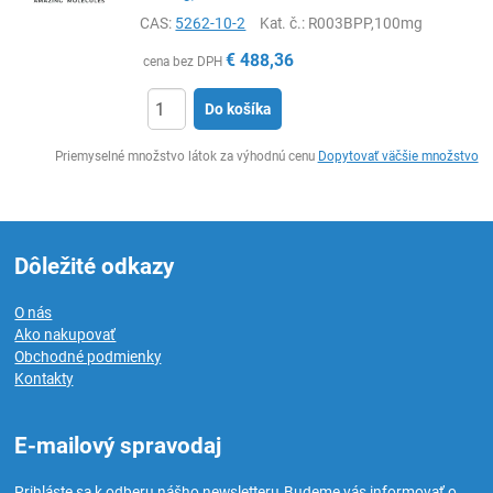
CAS:
5262-10-2
Kat. č.
: R003BPP,100mg
€
488,36
cena bez DPH
Do košíka
Ks
Priemyselné množstvo látok za výhodnú cenu
Dopytovať väčšie množstvo
Dôležité odkazy
O nás
Ako nakupovať
Obchodné podmienky
Kontakty
E-mailový spravodaj
Prihláste sa k odberu nášho newsletteru.
Budeme vás informovať o