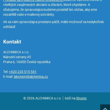
všetkých zaujímavých akciách a zľavách, ktoré chystáme. A
sľubujeme, že spravodajca budeme posielať len občas, aby sme
nezahltili vaše e-mailovej schránky.
Ak sa vám spravodajca prestane páčiť, máte možnosť sa kedykoľvek
odhlásiť.
Kontakt
ALCHIMICA s.r.o.
Národní obrany 45
Praha 6
,
16000
Česká republika
Tel:
+420 220 515 541
E-mail:
labchem@alchimica.cz
© 2026 ALCHIMICA s.r.o.
beží na
Shopio
Hore