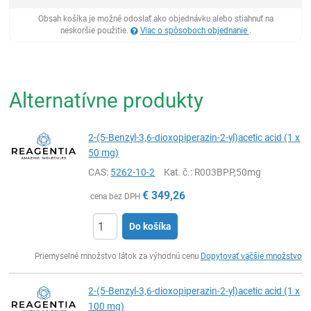
Obsah košíka je možné odoslať ako objednávku alebo stiahnuť na
neskoršie použitie.
Viac o spôsoboch objednanie
.
Alternatívne produkty
2-(5-Benzyl-3,6-dioxopiperazin-2-yl)acetic acid (1 x
50 mg)
CAS:
5262-10-2
Kat. č.
: R003BPP,50mg
€
349,26
cena bez DPH
Do košíka
Ks
Priemyselné množstvo látok za výhodnú cenu
Dopytovať väčšie množstvo
2-(5-Benzyl-3,6-dioxopiperazin-2-yl)acetic acid (1 x
100 mg)