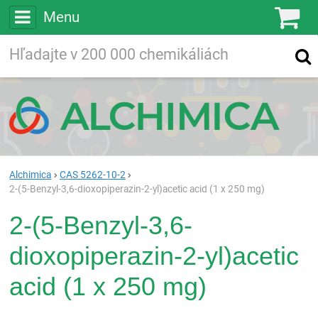
Menu
Ko
Vyhľadávajte
Vyhľadávanie
vo viac ako
200 000
chemických látkach
Hľadaj
Alchimica
CAS 5262-10-2
2-(5-Benzyl-3,6-dioxopiperazin-2-yl)acetic acid (1 x 250 mg)
2-(5-Benzyl-3,6-
dioxopiperazin-2-yl)acetic
acid (1 x 250 mg)