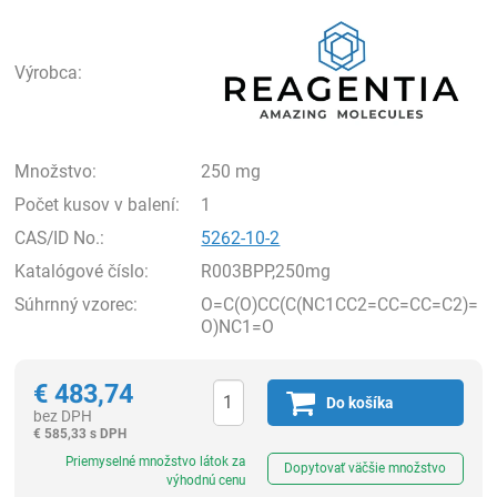
Rea
Výrobca:
Množstvo:
250 mg
Počet kusov v balení:
1
CAS/ID No.:
5262-10-2
Katalógové číslo:
R003BPP,250mg
Súhrnný vzorec:
O=C(O)CC(C(NC1CC2=CC=CC=C2)=
O)NC1=O
€
483,74
Do košíka
bez DPH
€
585,33 s DPH
Ks
Priemyselné množstvo látok za
Dopytovať väčšie množstvo
výhodnú cenu