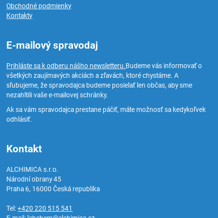
Obchodné podmienky
Kontakty
E-mailový spravodaj
Prihláste sa k odberu nášho newsletteru.
Budeme vás informovať o
všetkých zaujímavých akciách a zľavách, ktoré chystáme. A
sľubujeme, že spravodajca budeme posielať len občas, aby sme
nezahltili vaše e-mailovej schránky.
Ak sa vám spravodajca prestane páčiť, máte možnosť sa kedykoľvek
odhlásiť.
Kontakt
ALCHIMICA s.r.o.
Národní obrany 45
Praha 6
,
16000
Česká republika
Tel:
+420 220 515 541