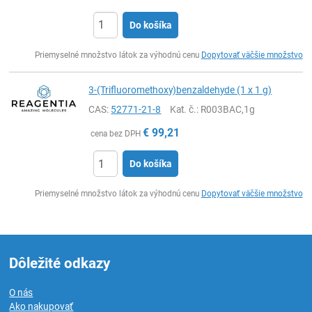
Do košíka
Ks
Priemyselné množstvo látok za výhodnú cenu
Dopytovať väčšie množstvo
3-(Trifluoromethoxy)benzaldehyde (1 x 1 g)
CAS:
52771-21-8
Kat. č.
: R003BAC,1g
€
99,21
cena bez DPH
Do košíka
Ks
Priemyselné množstvo látok za výhodnú cenu
Dopytovať väčšie množstvo
Dôležité odkazy
O nás
Ako nakupovať