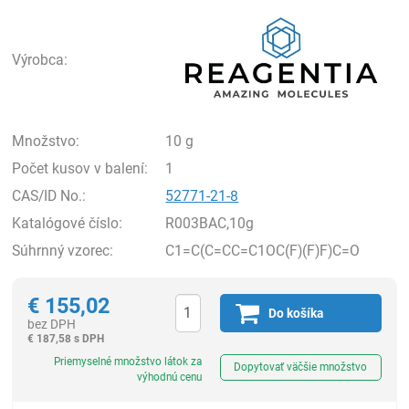
Rea
Výrobca:
Množstvo:
10 g
Počet kusov v balení:
1
CAS/ID No.:
52771-21-8
Katalógové číslo:
R003BAC,10g
Súhrnný vzorec:
C1=C(C=CC=C1OC(F)(F)F)C=O
€
155,02
Do košíka
bez DPH
€
187,58 s DPH
Ks
Priemyselné množstvo látok za
Dopytovať väčšie množstvo
výhodnú cenu