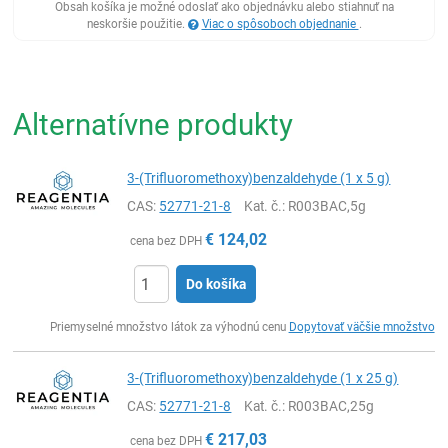
Obsah košíka je možné odoslať ako objednávku alebo stiahnuť na
neskoršie použitie.
Viac o spôsoboch objednanie
.
Alternatívne produkty
3-(Trifluoromethoxy)benzaldehyde (1 x 5 g)
CAS:
52771-21-8
Kat. č.
: R003BAC,5g
€
124,02
cena bez DPH
Do košíka
Ks
Priemyselné množstvo látok za výhodnú cenu
Dopytovať väčšie množstvo
3-(Trifluoromethoxy)benzaldehyde (1 x 25 g)
CAS:
52771-21-8
Kat. č.
: R003BAC,25g
€
217,03
cena bez DPH