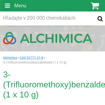
Menu
Ko
Vyhľadávajte
Vyhľadávanie
vo viac ako
200 000
chemických látkach
Hľadaj
Alchimica
CAS 52771-21-8
3-(Trifluoromethoxy)benzaldehyde (1 x 10 g)
3-
(Trifluoromethoxy)benzald
(1 x 10 g)