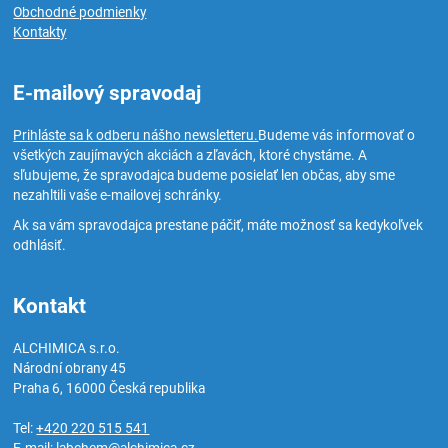
Obchodné podmienky
Kontakty
E-mailový spravodaj
Prihláste sa k odberu nášho newsletteru.
Budeme vás informovať o
všetkých zaujímavých akciách a zľavách, ktoré chystáme. A
sľubujeme, že spravodajca budeme posielať len občas, aby sme
nezahltili vaše e-mailovej schránky.
Ak sa vám spravodajca prestane páčiť, máte možnosť sa kedykoľvek
odhlásiť.
Kontakt
ALCHIMICA s.r.o.
Národní obrany 45
Praha 6
,
16000
Česká republika
Tel:
+420 220 515 541