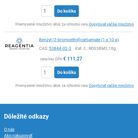
Do košíka
Ks
Priemyselné množstvo látok za výhodnú cenu
Dopytovať väčšie množstvo
Benzyl (2-bromoethyl)carbamate (1 x 10 g)
CAS:
53844-02-3
Kat. č.
: R003BM3,10g
€
111,27
cena bez DPH
Do košíka
Ks
Priemyselné množstvo látok za výhodnú cenu
Dopytovať väčšie množstvo
Dôležité odkazy
O nás
Ako nakupovať