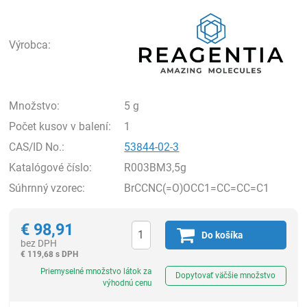
Rea
Výrobca:
Množstvo:
5 g
Počet kusov v balení:
1
CAS/ID No.:
53844-02-3
Katalógové číslo:
R003BM3,5g
Súhrnný vzorec:
BrCCNC(=O)OCC1=CC=CC=C1
€
98,91
Do košíka
bez DPH
€
119,68 s DPH
Ks
Priemyselné množstvo látok za
Dopytovať väčšie množstvo
výhodnú cenu