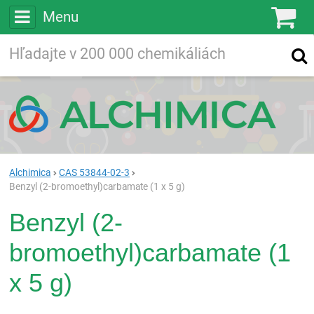
Menu
Ko
Vyhľadávajte
Vyhľadávanie
vo viac ako
200 000
chemických látkach
Hľadaj
Alchimica
CAS 53844-02-3
Benzyl (2-bromoethyl)carbamate (1 x 5 g)
Benzyl (2-
bromoethyl)carbamate (1
x 5 g)