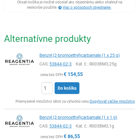
Obsah košíka je možné odoslať ako objednávku alebo stiahnuť na
neskoršie použitie.
Viac o spôsoboch objednanie
.
Alternatívne produkty
Benzyl (2-bromoethyl)carbamate (1 x 25 g)
CAS:
53844-02-3
Kat. č.
: R003BM3,25g
€
154,55
cena bez DPH
Do košíka
Ks
Priemyselné množstvo látok za výhodnú cenu
Dopytovať väčšie množstvo
Benzyl (2-bromoethyl)carbamate (1 x 1 g)
CAS:
53844-02-3
Kat. č.
: R003BM3,1g
€
86,55
cena bez DPH