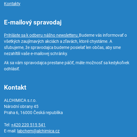
Kontakty
E-mailový spravodaj
Prihláste sa k odberu nášho newsletteru.
Budeme vás informovať o
všetkých zaujímavých akciách a zľavách, ktoré chystáme. A
sľubujeme, že spravodajca budeme posielať len občas, aby sme
nezahltili vaše e-mailovej schránky.
Ak sa vám spravodajca prestane páčiť, máte možnosť sa kedykoľvek
odhlásiť.
Kontakt
ALCHIMICA s.r.o.
Národní obrany 45
Praha 6
,
16000
Česká republika
Tel:
+420 220 515 541
E-mail:
labchem@alchimica.cz