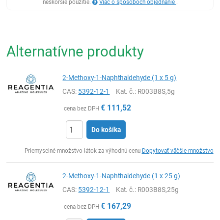
neskoršie použitie.
Viac o spôsoboch objednanie
.
Alternatívne produkty
2-Methoxy-1-Naphthaldehyde (1 x 5 g)
CAS:
5392-12-1
Kat. č.
: R003B8S,5g
€
111,52
cena bez DPH
Do košíka
Ks
Priemyselné množstvo látok za výhodnú cenu
Dopytovať väčšie množstvo
2-Methoxy-1-Naphthaldehyde (1 x 25 g)
CAS:
5392-12-1
Kat. č.
: R003B8S,25g
€
167,29
cena bez DPH