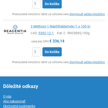
Do košíka
Ks
Priemyselné množstvo látok za výhodnú cenu
Dopytovať väčšie množstvo
2-Methoxy-1-Naphthaldehyde (1 x 100 g)
CAS:
5392-12-1
Kat. č.
: R003B8S,100g
€
336,14
cena bez DPH
Do košíka
Ks
Priemyselné množstvo látok za výhodnú cenu
Dopytovať väčšie množstvo
Dôležité odkazy
O nás
Ako nakupovať
Obchodné podmienky