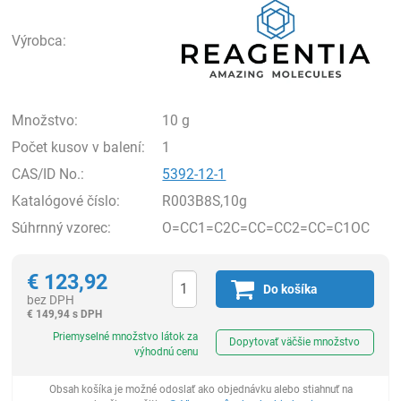
Výrobca:
Množstvo:
10 g
Počet kusov v balení:
1
CAS/ID No.:
5392-12-1
Katalógové číslo:
R003B8S,10g
Súhrnný vzorec:
O=CC1=C2C=CC=CC2=CC=C1OC
€
123,92
Do košíka
bez DPH
€
149,94 s DPH
Ks
Priemyselné množstvo látok za
Dopytovať väčšie množstvo
výhodnú cenu
Obsah košíka je možné odoslať ako objednávku alebo stiahnuť na