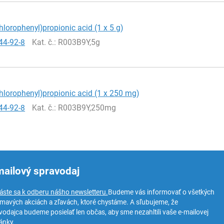
chlorophenyl)propionic acid (1 x 5 g)
44-92-8
Kat. č.
: R003B9Y,5g
chlorophenyl)propionic acid (1 x 250 mg)
44-92-8
Kat. č.
: R003B9Y,250mg
mailový spravodaj
láste sa k odberu nášho newsletteru.
Budeme vás informovať o všetkých
ímavých akciách a zľavách, ktoré chystáme. A sľubujeme, že
vodajca budeme posielať len občas, aby sme nezahltili vaše e-mailovej
ánky.