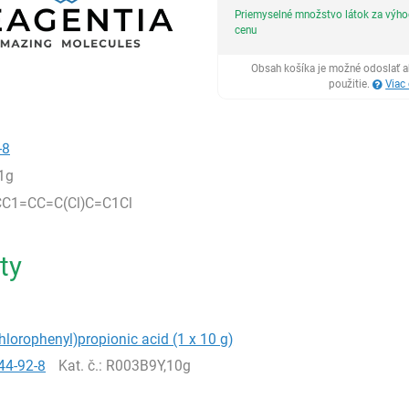
Priemyselné množstvo látok za výh
cenu
Obsah košíka je možné odoslať a
použitie.
Viac
-8
1g
C1=CC=C(Cl)C=C1Cl
ty
chlorophenyl)propionic acid (1 x 10 g)
44-92-8
Kat. č.
: R003B9Y,10g