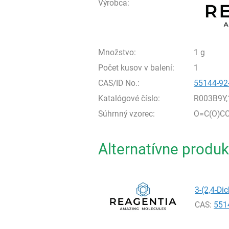
Výrobca:
Množstvo:
1 g
Počet kusov v balení:
1
CAS/ID No.:
55144-92
Katalógové číslo:
R003B9Y,
Súhrnný vzorec:
O=C(O)CC
Alternatívne produk
3-(2,4-Di
CAS:
551