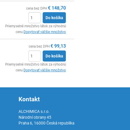
€
148,70
cena bez DPH
Do košíka
Ks
Priemyselné množstvo látok za výhodnú
cenu
Dopytovať väčšie množstvo
€
99,13
cena bez DPH
Do košíka
Ks
Priemyselné množstvo látok za výhodnú
cenu
Dopytovať väčšie množstvo
Kontakt
ALCHIMICA s.r.o.
Národní obrany 45
Praha 6
,
16000
Česká republika