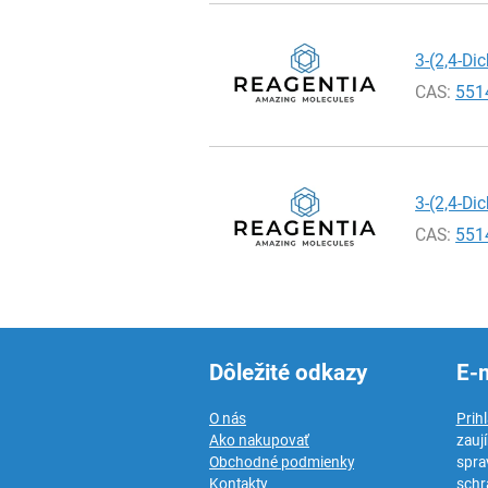
3-(2,4-Di
CAS:
551
3-(2,4-Di
CAS:
551
Dôležité odkazy
E-
O nás
Prih
Ako nakupovať
zauj
Obchodné podmienky
spra
Kontakty
schr