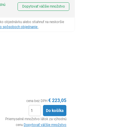
Ks
odnú
Dopytovať väčšie množstvo
ko objednávku alebo stiahnuť na neskoršie
 o spôsoboch objednanie
.
€
223,05
cena bez DPH
Do košíka
Ks
Priemyselné množstvo látok za výhodnú
cenu
Dopytovať väčšie množstvo