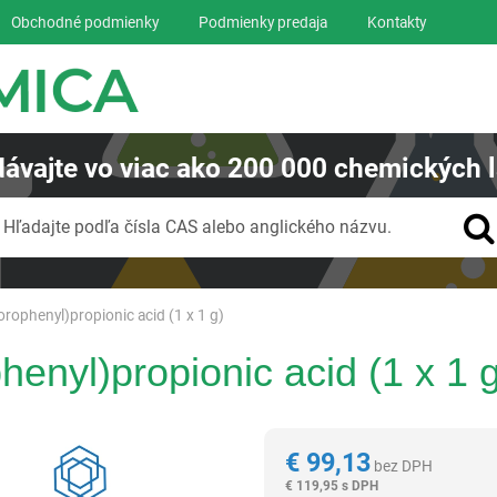
Obchodné podmienky
Podmienky predaja
Kontakty
ávajte
vo viac ako
200 000
chemických l
Vyhľadávanie
Hľadajte podľa čísla CAS alebo anglického názvu.
orophenyl)propionic acid (1 x 1 g)
henyl)propionic acid (1 x 1 
Reagentia
€
99,13
bez DPH
€
119,95 s DPH