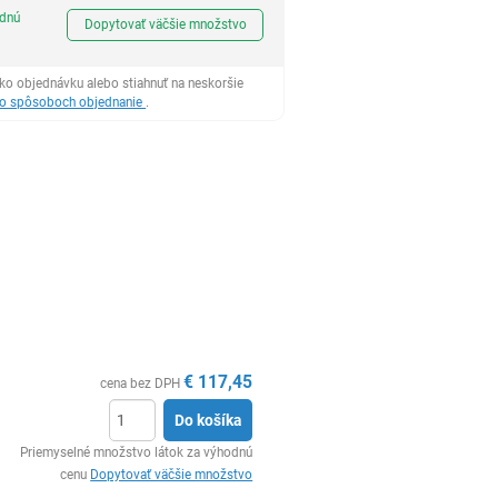
Ks
odnú
Dopytovať väčšie množstvo
ko objednávku alebo stiahnuť na neskoršie
 o spôsoboch objednanie
.
€
117,45
cena bez DPH
Do košíka
Ks
Priemyselné množstvo látok za výhodnú
cenu
Dopytovať väčšie množstvo