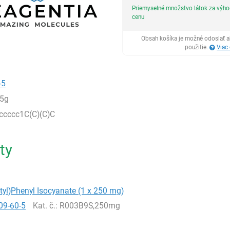
Priemyselné množstvo látok za výh
cenu
Obsah košíka je možné odoslať a
použitie.
Viac
-5
5g
cccc1C(C)(C)C
ty
utyl)Phenyl Isocyanate (1 x 250 mg)
09-60-5
Kat. č.
: R003B9S,250mg