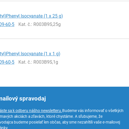
utyl)Phenyl Isocyanate (1 x 25 g)
09-60-5
Kat. č.
: R003B9S,25g
utyl)Phenyl Isocyanate (1 x 1 g)
09-60-5
Kat. č.
: R003B9S,1g
mailový spravodaj
láste sa k odberu nášho newsletteru.
Budeme vás informovať o všetkých
ímavých akciách a zľavách, ktoré chystáme. A sľubujeme, že
vodajca budeme posielať len občas, aby sme nezahltili vaše e-mailovej
ánky.