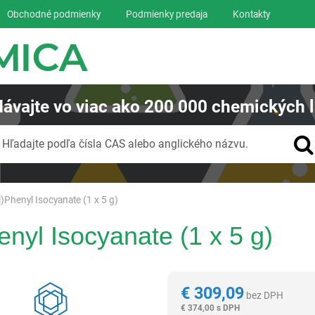
Obchodné podmienky
Podmienky predaja
Kontakty
ávajte
vo viac ako
200 000
chemických l
Vyhľadávanie
Hľadajte podľa čísla CAS alebo anglického názvu.
l)Phenyl Isocyanate (1 x 5 g)
enyl Isocyanate (1 x 5 g)
Reagentia
€
309,09
bez DPH
€
374,00 s DPH