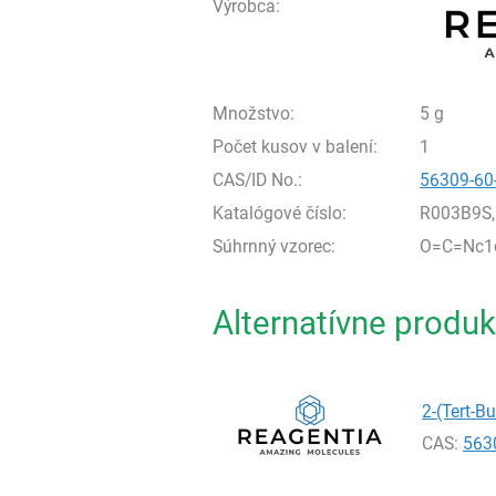
Výrobca:
Množstvo:
5 g
Počet kusov v balení:
1
CAS/ID No.:
56309-60
Katalógové číslo:
R003B9S,
Súhrnný vzorec:
O=C=Nc1c
Alternatívne produk
2-(Tert-B
CAS:
563