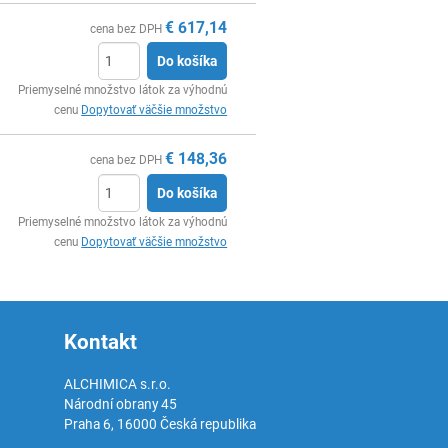
€
617,14
cena bez DPH
Do košíka
Ks
Priemyselné množstvo látok za výhodnú
cenu
Dopytovať väčšie množstvo
€
148,36
cena bez DPH
Do košíka
Ks
Priemyselné množstvo látok za výhodnú
cenu
Dopytovať väčšie množstvo
Kontakt
ALCHIMICA s.r.o.
Národní obrany 45
Praha 6
,
16000
Česká republika