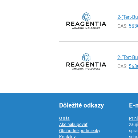
2-(Tert-B
CAS:
563
2-(Tert-B
CAS:
563
Dôležité odkazy
E-
O nás
Prih
Ako nakupovať
zauj
Obchodné podmienky
spra
Kontakty
schr