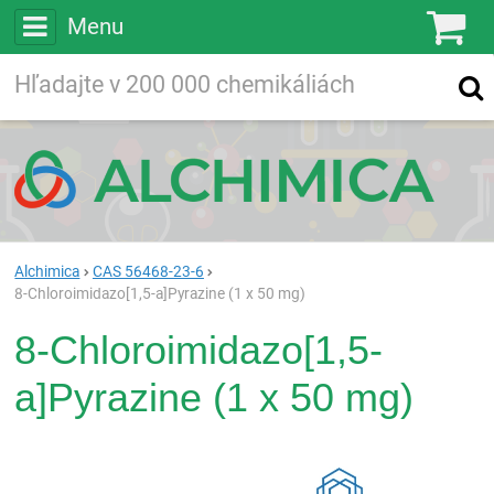
Menu
Ko
Vyhľadávajte
Vyhľadávanie
vo viac ako
200 000
chemických látkach
Hľadaj
Alchimica
CAS 56468-23-6
8-Chloroimidazo[1,5-a]Pyrazine (1 x 50 mg)
8-Chloroimidazo[1,5-
a]Pyrazine (1 x 50 mg)
Rea