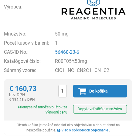
Výrobca:
Množstvo:
50 mg
Počet kusov v balení:
1
CAS/ID No.:
56468-23-6
Katalógové číslo:
R00F05Y,50mg
Súhrnný vzorec:
ClC1=NC=CN2C1=CN=C2
€
160,73
Do košíka
bez DPH
€
194,48 s DPH
Ks
Priemyselné množstvo látok za
Dopytovať väčšie množstvo
výhodnú cenu
Obsah košíka je možné odoslať ako objednávku alebo stiahnuť na
neskoršie použitie.
Viac o spôsoboch objednanie
.