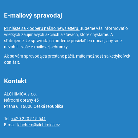
E-mailový spravodaj
Prihláste sa k odberu nášho newsletteru.
Budeme vás informovať o
všetkých zaujímavých akciách a zľavách, ktoré chystáme. A
sľubujeme, že spravodajca budeme posielať len občas, aby sme
nezahltili vaše e-mailovej schránky.
Ak sa vám spravodajca prestane páčiť, máte možnosť sa kedykoľvek
odhlásiť.
Kontakt
ALCHIMICA s.r.o.
Národní obrany 45
Praha 6
,
16000
Česká republika
Tel:
+420 220 515 541
E-mail:
labchem@alchimica.cz