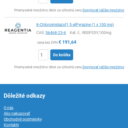
Ks
Priemyselné množstvo látok za výhodnú cenu
Dopytovať väčšie množstvo
8-Chloroimidazo[1,5-a]Pyrazine (1 x 100 mg)
CAS:
56468-23-6
Kat. č.
: R00F05Y,100mg
€
191,64
cena bez DPH
Do košíka
Ks
Priemyselné množstvo látok za výhodnú cenu
Dopytovať väčšie množstvo
Dôležité odkazy
O nás
Ako nakupovať
Obchodné podmienky
Kontakty