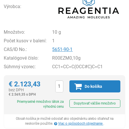
Výrobca:
Množstvo:
10 g
Počet kusov v balení:
1
CAS/ID No.:
5651-90-1
Katalógové číslo:
R00EZM0,10g
Súhrnný vzorec:
CC1=CC=C(OCC#C)C=C1
€
2.123,43
Do košíka
bez DPH
€
2.569,35 s DPH
Ks
Priemyselné množstvo látok za
Dopytovať väčšie množstvo
výhodnú cenu
Obsah košíka je možné odoslať ako objednávku alebo stiahnuť na
neskoršie použitie.
Viac o spôsoboch objednanie
.