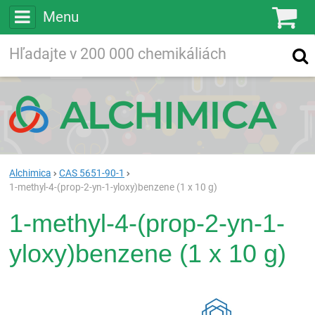
Menu
Ko
Vyhľadávajte
Vyhľadávanie
vo viac ako
200 000
chemických látkach
Hľadaj
Alchimica
CAS 5651-90-1
1-methyl-4-(prop-2-yn-1-yloxy)benzene (1 x 10 g)
1-methyl-4-(prop-2-yn-1-
yloxy)benzene (1 x 10 g)
Rea