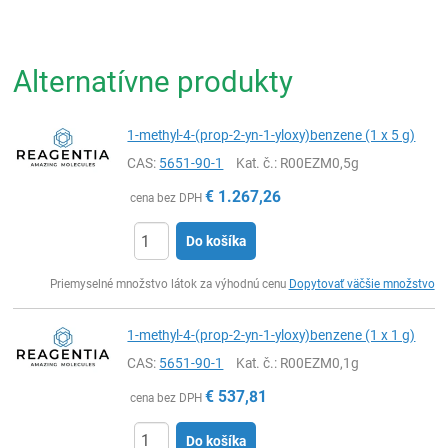
Alternatívne produkty
1-methyl-4-(prop-2-yn-1-yloxy)benzene (1 x 5 g)
CAS:
5651-90-1
Kat. č.
: R00EZM0,5g
€
1.267,26
cena bez DPH
Do košíka
Ks
Priemyselné množstvo látok za výhodnú cenu
Dopytovať väčšie množstvo
1-methyl-4-(prop-2-yn-1-yloxy)benzene (1 x 1 g)
CAS:
5651-90-1
Kat. č.
: R00EZM0,1g
€
537,81
cena bez DPH
Do košíka