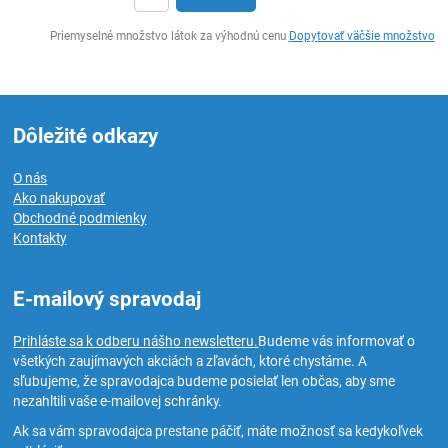
Ks
Priemyselné množstvo látok za výhodnú cenu
Dopytovať väčšie množstvo
Dôležité odkazy
O nás
Ako nakupovať
Obchodné podmienky
Kontakty
E-mailový spravodaj
Prihláste sa k odberu nášho newsletteru.
Budeme vás informovať o
všetkých zaujímavých akciách a zľavách, ktoré chystáme. A
sľubujeme, že spravodajca budeme posielať len občas, aby sme
nezahltili vaše e-mailovej schránky.
Ak sa vám spravodajca prestane páčiť, máte možnosť sa kedykoľvek