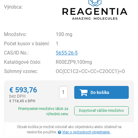
Výrobca:
Množstvo:
100 mg
Počet kusov v balení:
1
CAS/ID No.:
5655-26-5
Katalógové číslo:
R00EZP9,100mg
Súhrnný vzorec:
OC(CC1C2=CC=CC=C2OCC1)=O
€
593,76
Do košíka
bez DPH
€
718,45 s DPH
Ks
Priemyselné množstvo látok za
Dopytovať väčšie množstvo
výhodnú cenu
Obsah košíka je možné odoslať ako objednávku alebo stiahnuť na
neskoršie použitie.
Viac o spôsoboch objednanie
.