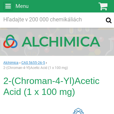
Menu
Ko
Vyhľadávajte
Vyhľadávanie
vo viac ako
200 000
chemických látkach
Hľadaj
Alchimica
CAS 5655-26-5
2-(Chroman-4-Yl)Acetic Acid (1 x 100 mg)
2-(Chroman-4-Yl)Acetic
Acid (1 x 100 mg)
Rea