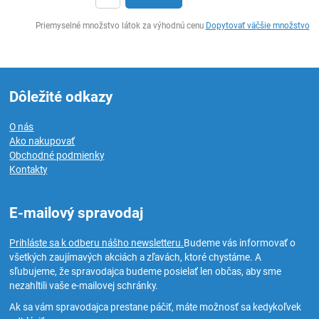
Ks
Priemyselné množstvo látok za výhodnú cenu
Dopytovať väčšie množstvo
Dôležité odkazy
O nás
Ako nakupovať
Obchodné podmienky
Kontakty
E-mailový spravodaj
Prihláste sa k odberu nášho newsletteru.
Budeme vás informovať o
všetkých zaujímavých akciách a zľavách, ktoré chystáme. A
sľubujeme, že spravodajca budeme posielať len občas, aby sme
nezahltili vaše e-mailovej schránky.
Ak sa vám spravodajca prestane páčiť, máte možnosť sa kedykoľvek