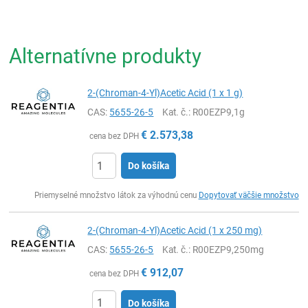
Alternatívne produkty
2-(Chroman-4-Yl)Acetic Acid (1 x 1 g)
CAS:
5655-26-5
Kat. č.
: R00EZP9,1g
€
2.573,38
cena bez DPH
Do košíka
Ks
Priemyselné množstvo látok za výhodnú cenu
Dopytovať väčšie množstvo
2-(Chroman-4-Yl)Acetic Acid (1 x 250 mg)
CAS:
5655-26-5
Kat. č.
: R00EZP9,250mg
€
912,07
cena bez DPH
Do košíka