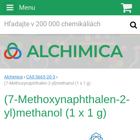
Menu
Ko
Vyhľadávajte
Vyhľadávanie
vo viac ako
200 000
chemických látkach
Hľadaj
Alchimica
CAS 5665-20-3
(7-Methoxynaphthalen-2-yl)methanol (1 x 1 g)
(7-Methoxynaphthalen-2-
yl)methanol (1 x 1 g)
Rea