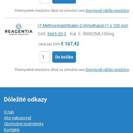
Ks
Priemyselné množstvo látok za výhodnú cenu
Dopytovať väčšie množstvo
(7-Methoxynaphthalen-2-yl)methanol (1 x 100 mg)
CAS:
5665-20-3
Kat. č.
: R00EZNR,100mg
€
167,42
cena bez DPH
Do košíka
Ks
Priemyselné množstvo látok za výhodnú cenu
Dopytovať väčšie množstvo
Dôležité odkazy
O nás
Ako nakupovať
Obchodné podmienky
Kontakty