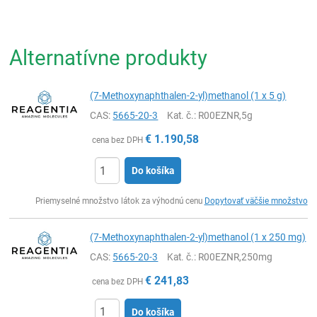
Alternatívne produkty
(7-Methoxynaphthalen-2-yl)methanol (1 x 5 g)
CAS:
5665-20-3
Kat. č.
: R00EZNR,5g
€
1.190,58
cena bez DPH
Do košíka
Ks
Priemyselné množstvo látok za výhodnú cenu
Dopytovať väčšie množstvo
(7-Methoxynaphthalen-2-yl)methanol (1 x 250 mg)
CAS:
5665-20-3
Kat. č.
: R00EZNR,250mg
€
241,83
cena bez DPH
Do košíka