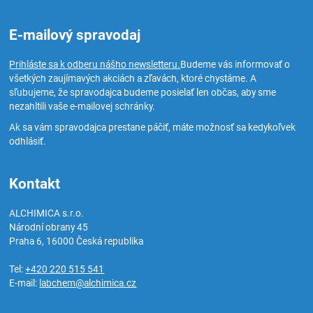
E-mailový spravodaj
Prihláste sa k odberu nášho newsletteru.
Budeme vás informovať o
všetkých zaujímavých akciách a zľavách, ktoré chystáme. A
sľubujeme, že spravodajca budeme posielať len občas, aby sme
nezahltili vaše e-mailovej schránky.
Ak sa vám spravodajca prestane páčiť, máte možnosť sa kedykoľvek
odhlásiť.
Kontakt
ALCHIMICA s.r.o.
Národní obrany 45
Praha 6
,
16000
Česká republika
Tel:
+420 220 515 541
E-mail:
labchem@alchimica.cz