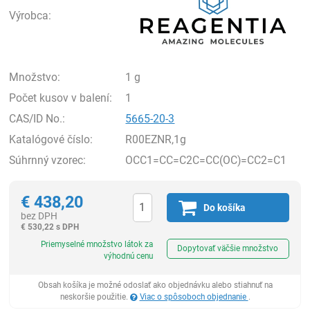
Výrobca:
Množstvo:
1 g
Počet kusov v balení:
1
CAS/ID No.:
5665-20-3
Katalógové číslo:
R00EZNR,1g
Súhrnný vzorec:
OCC1=CC=C2C=CC(OC)=CC2=C1
€
438,20
Do košíka
bez DPH
€
530,22 s DPH
Ks
Priemyselné množstvo látok za
Dopytovať väčšie množstvo
výhodnú cenu
Obsah košíka je možné odoslať ako objednávku alebo stiahnuť na
neskoršie použitie.
Viac o spôsoboch objednanie
.