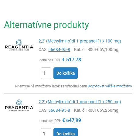
Alternatívne produkty
2,2'-(Methylimino)di-1-propanol (1 x 100 mg)
CAS:
56684-95-8
Kat. č.
: R00F05V,100mg
€
517,78
cena bez DPH
Do košíka
Ks
Priemyselné množstvo látok za výhodnú cenu
Dopytovať väčšie množstvo
2,2'-(Methylimino)di-1-propanol (1 x 250 mg)
CAS:
56684-95-8
Kat. č.
: R00F05V,250mg
€
647,99
cena bez DPH
Do košíka