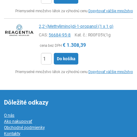
Ks
Priemyselné množstvo látok za výhodnú cenu
Dopytovať väčšie množstvo
2,2'-(Methylimino)di-1-propanol (1 x 1 g)
CAS:
56684-95-8
Kat. č.
: R00F05V,1g
€
1.308,39
cena bez DPH
Do košíka
Ks
Priemyselné množstvo látok za výhodnú cenu
Dopytovať väčšie množstvo
Dôležité odkazy
O nás
Ako nakupovať
Obchodné podmienky
Kontakty