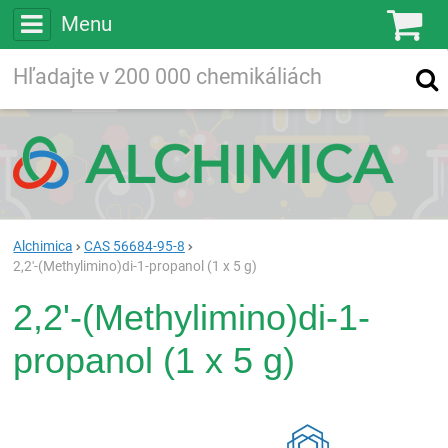
Menu
Ko
Vyhľadávajte
Vyhľadávanie
vo viac ako
200 000
chemických látkach
Hľadaj
Alchimica
CAS 56684-95-8
2,2'-(Methylimino)di-1-propanol (1 x 5 g)
2,2'-(Methylimino)di-1-
propanol (1 x 5 g)
Rea