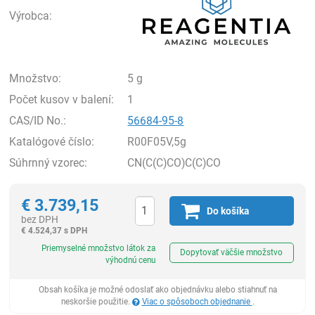
Výrobca:
Množstvo:
5 g
Počet kusov v balení:
1
CAS/ID No.:
56684-95-8
Katalógové číslo:
R00F05V,5g
Súhrnný vzorec:
CN(C(C)CO)C(C)CO
€
3.739,15
Do košíka
bez DPH
€
4.524,37 s DPH
Ks
Priemyselné množstvo látok za
Dopytovať väčšie množstvo
výhodnú cenu
Obsah košíka je možné odoslať ako objednávku alebo stiahnuť na
neskoršie použitie.
Viac o spôsoboch objednanie
.