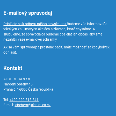
E-mailový spravodaj
Prihláste sa k odberu nášho newsletteru.
Budeme vás informovať o
všetkých zaujímavých akciách a zľavách, ktoré chystáme. A
sľubujeme, že spravodajca budeme posielať len občas, aby sme
nezahltili vaše e-mailovej schránky.
Ak sa vám spravodajca prestane páčiť, máte možnosť sa kedykoľvek
odhlásiť.
Kontakt
ALCHIMICA s.r.o.
Národní obrany 45
Praha 6
,
16000
Česká republika
Tel:
+420 220 515 541
E-mail:
labchem@alchimica.cz