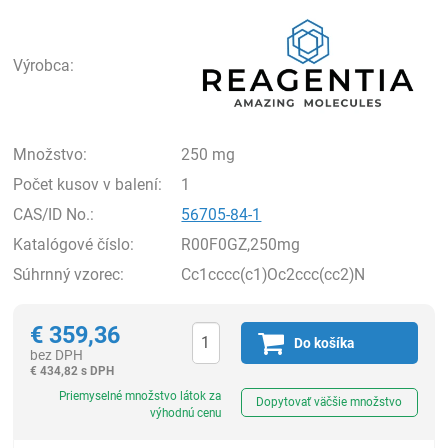
Rea
Výrobca:
Množstvo:
250 mg
Počet kusov v balení:
1
CAS/ID No.:
56705-84-1
Katalógové číslo:
R00F0GZ,250mg
Súhrnný vzorec:
Cc1cccc(c1)Oc2ccc(cc2)N
€
359,36
Do košíka
bez DPH
€
434,82 s DPH
Ks
Priemyselné množstvo látok za
Dopytovať väčšie množstvo
výhodnú cenu