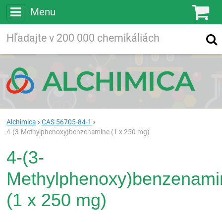
Menu
Ko
Vyhľadávajte
Vyhľadávanie
vo viac ako
200 000
chemických látkach
Hľadaj
Alchimica
CAS 56705-84-1
4-(3-Methylphenoxy)benzenamine (1 x 250 mg)
4-(3-
Methylphenoxy)benzenami
(1 x 250 mg)