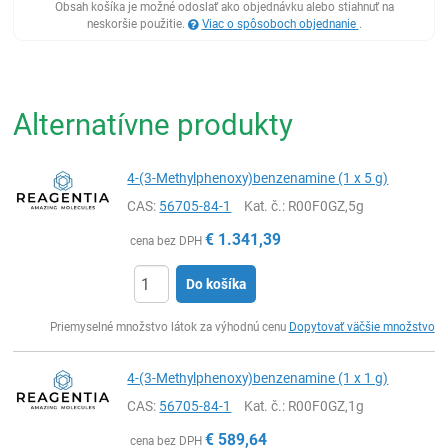
Obsah košíka je možné odoslať ako objednávku alebo stiahnuť na
neskoršie použitie.
Viac o spôsoboch objednanie
.
Alternatívne produkty
4-(3-Methylphenoxy)benzenamine (1 x 5 g)
CAS:
56705-84-1
Kat. č.
: R00F0GZ,5g
€
1.341,39
cena bez DPH
Do košíka
Ks
Priemyselné množstvo látok za výhodnú cenu
Dopytovať väčšie množstvo
4-(3-Methylphenoxy)benzenamine (1 x 1 g)
CAS:
56705-84-1
Kat. č.
: R00F0GZ,1g
€
589,64
cena bez DPH