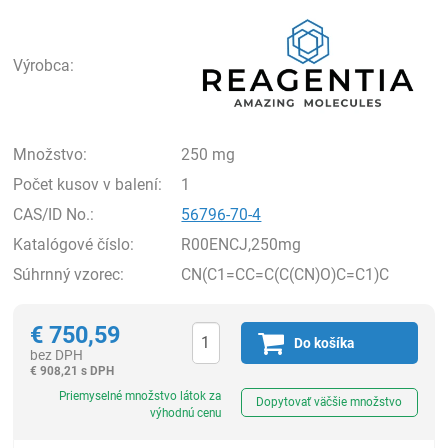
Rea
Výrobca:
Množstvo:
250 mg
Počet kusov v balení:
1
CAS/ID No.:
56796-70-4
Katalógové číslo:
R00ENCJ,250mg
Súhrnný vzorec:
CN(C1=CC=C(C(CN)O)C=C1)C
€
750,59
Do košíka
bez DPH
€
908,21 s DPH
Ks
Priemyselné množstvo látok za
Dopytovať väčšie množstvo
výhodnú cenu