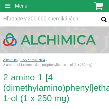
Menu
Ko
Vyhľadávajte
Vyhľadávanie
vo viac ako
200 000
chemických látkach
Hľadaj
Alchimica
CAS 56796-70-4
2-amino-1-[4-(dimethylamino)phenyl]ethan-1-ol (1 x 250 mg)
2-amino-1-[4-
(dimethylamino)phenyl]eth
1-ol (1 x 250 mg)