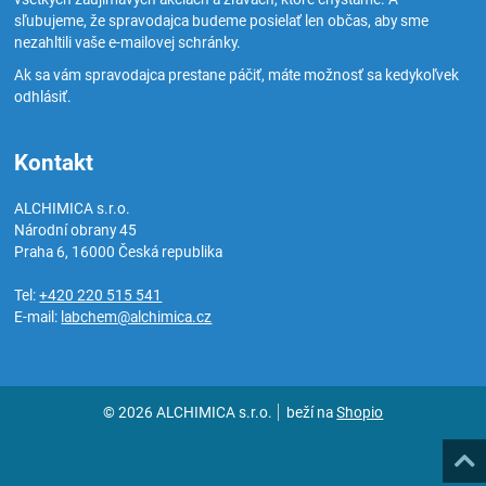
sľubujeme, že spravodajca budeme posielať len občas, aby sme
nezahltili vaše e-mailovej schránky.
Ak sa vám spravodajca prestane páčiť, máte možnosť sa kedykoľvek
odhlásiť.
Kontakt
ALCHIMICA s.r.o.
Národní obrany 45
Praha 6
,
16000
Česká republika
Tel:
+420 220 515 541
E-mail:
labchem@alchimica.cz
© 2026 ALCHIMICA s.r.o.
beží na
Shopio
Hore