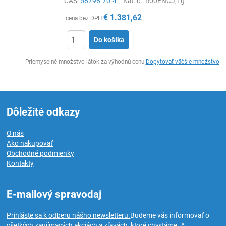
CAS:
56796-70-4
Kat. č.
: R00ENCJ,1g
€
1.381,62
cena bez DPH
Do košíka
Ks
Priemyselné množstvo látok za výhodnú cenu
Dopytovať väčšie množstvo
Dôležité odkazy
O nás
Ako nakupovať
Obchodné podmienky
Kontakty
E-mailový spravodaj
Prihláste sa k odberu nášho newsletteru.
Budeme vás informovať o
všetkých zaujímavých akciách a zľavách, ktoré chystáme. A