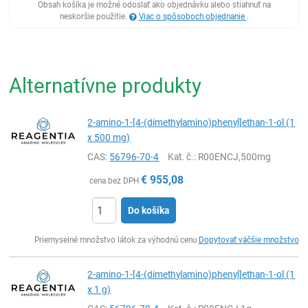
Obsah košíka je možné odoslať ako objednávku alebo stiahnuť na
neskoršie použitie.
Viac o spôsoboch objednanie
.
Alternatívne produkty
2-amino-1-[4-(dimethylamino)phenyl]ethan-1-ol (1
x 500 mg)
CAS:
56796-70-4
Kat. č.
: R00ENCJ,500mg
€
955,08
cena bez DPH
Do košíka
Ks
Priemyselné množstvo látok za výhodnú cenu
Dopytovať väčšie množstvo
2-amino-1-[4-(dimethylamino)phenyl]ethan-1-ol (1
x 1 g)