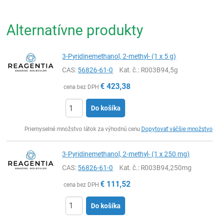
Alternatívne produkty
3-Pyridinemethanol, 2-methyl- (1 x 5 g)
CAS:
56826-61-0
Kat. č.
: R003B94,5g
€
423,38
cena bez DPH
Do košíka
Ks
Priemyselné množstvo látok za výhodnú cenu
Dopytovať väčšie množstvo
3-Pyridinemethanol, 2-methyl- (1 x 250 mg)
CAS:
56826-61-0
Kat. č.
: R003B94,250mg
€
111,52
cena bez DPH
Do košíka