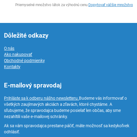
Ks
Priemyselné množstvo látok za výhodnú cenu
Dopytovať väčšie množstvo
Dôležité odkazy
O nás
Ako nakupovať
Obchodné podmienky
Kontakty
E-mailový spravodaj
Prihláste sa k odberu nášho newsletteru.
Budeme vás informovať o
všetkých zaujímavých akciách a zľavách, ktoré chystáme. A
sľubujeme, že spravodajca budeme posielať len občas, aby sme
nezahltili vaše e-mailovej schránky.
Ak sa vám spravodajca prestane páčiť, máte možnosť sa kedykoľvek
odhlásiť.