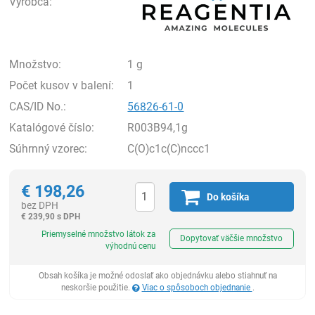
Výrobca:
Množstvo:
1 g
Počet kusov v balení:
1
CAS/ID No.:
56826-61-0
Katalógové číslo:
R003B94,1g
Súhrnný vzorec:
C(O)c1c(C)nccc1
€
198,26
Do košíka
bez DPH
€
239,90 s DPH
Ks
Priemyselné množstvo látok za
Dopytovať väčšie množstvo
výhodnú cenu
Obsah košíka je možné odoslať ako objednávku alebo stiahnuť na
neskoršie použitie.
Viac o spôsoboch objednanie
.