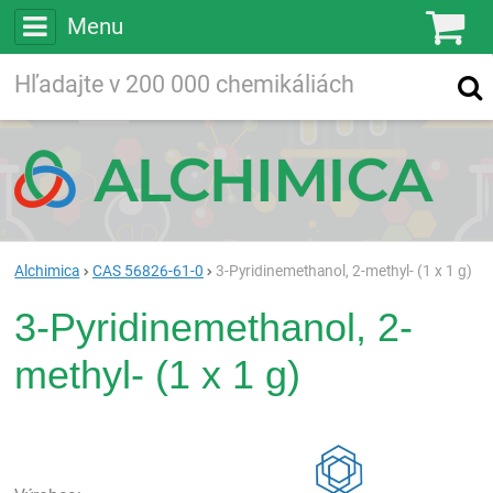
Menu
Ko
Vyhľadávajte
Vyhľadávanie
vo viac ako
200 000
chemických látkach
Hľadaj
Alchimica
CAS 56826-61-0
3-Pyridinemethanol, 2-methyl- (1 x 1 g)
3-Pyridinemethanol, 2-
methyl- (1 x 1 g)
Rea