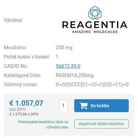
Rea
Výrobca:
Množstvo:
250 mg
Počet kusov v balení:
1
CAS/ID No.:
56872-39-0
Katalógové číslo:
R00EM1A,250mg
Súhrnný vzorec:
O=C(O)CCC(C1=CC=C(O)C=C1)=O
€
1.057,07
Do košíka
bez DPH
€
1.279,06 s DPH
Ks
Priemyselné množstvo látok za
Dopytovať väčšie množstvo
výhodnú cenu