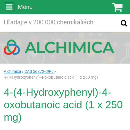
Menu
Ko
Vyhľadávajte
Vyhľadávanie
vo viac ako
200 000
chemických látkach
Hľadaj
Alchimica
CAS 56872-39-0
4-(4-Hydroxyphenyl)-4-oxobutanoic acid (1 x 250 mg)
4-(4-Hydroxyphenyl)-4-
oxobutanoic acid (1 x 250
mg)