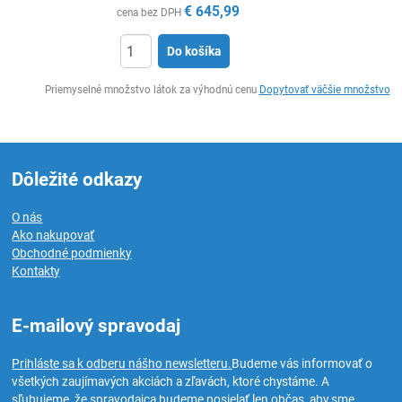
€
645,99
cena bez DPH
Do košíka
Ks
Priemyselné množstvo látok za výhodnú cenu
Dopytovať väčšie množstvo
Dôležité odkazy
O nás
Ako nakupovať
Obchodné podmienky
Kontakty
E-mailový spravodaj
Prihláste sa k odberu nášho newsletteru.
Budeme vás informovať o
všetkých zaujímavých akciách a zľavách, ktoré chystáme. A
sľubujeme, že spravodajca budeme posielať len občas, aby sme