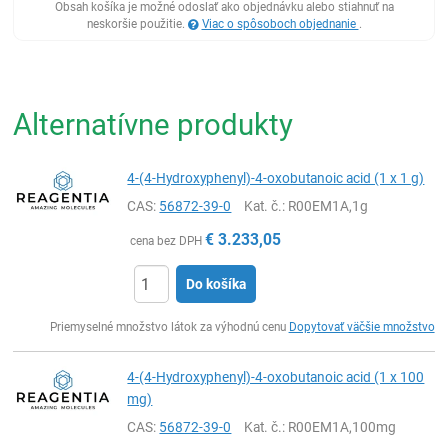
Obsah košíka je možné odoslať ako objednávku alebo stiahnuť na
neskoršie použitie.
Viac o spôsoboch objednanie
.
Alternatívne produkty
4-(4-Hydroxyphenyl)-4-oxobutanoic acid (1 x 1 g)
CAS:
56872-39-0
Kat. č.
: R00EM1A,1g
€
3.233,05
cena bez DPH
Do košíka
Ks
Priemyselné množstvo látok za výhodnú cenu
Dopytovať väčšie množstvo
4-(4-Hydroxyphenyl)-4-oxobutanoic acid (1 x 100
mg)
CAS:
56872-39-0
Kat. č.
: R00EM1A,100mg