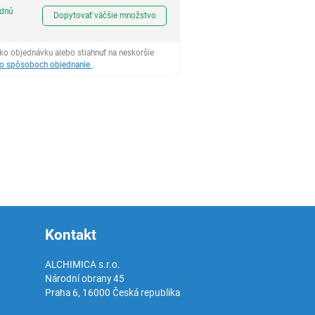
Ks
odnú
Dopytovať väčšie množstvo
ko objednávku alebo stiahnuť na neskoršie
 o spôsoboch objednanie
.
Kontakt
ALCHIMICA s.r.o.
Národní obrany 45
Praha 6
,
16000
Česká republika