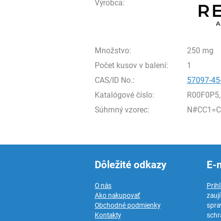
Výrobca:
Množstvo:
250 mg
Počet kusov v balení:
1
CAS/ID No.:
57097-45
Katalógové číslo:
R00F0P5
Súhrnný vzorec:
N#CC1=C
Dôležité odkazy
E-
O nás
Prih
Ako nakupovať
zauj
Obchodné podmienky
spra
Kontakty
schr