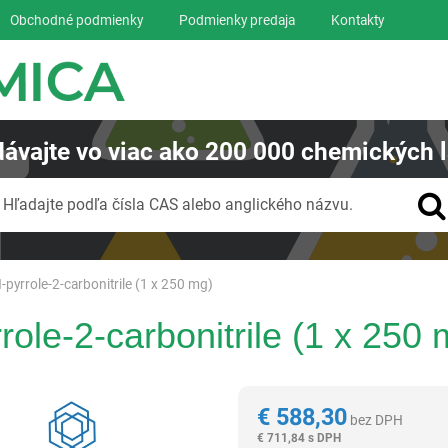
Obchodné podmienky
Podmienky predaja
Kontakty
ávajte
vo viac ako
200 000
chemických l
Vyhľadávanie
Hľadajte podľa čísla CAS alebo anglického názvu.
-pyrrole-2-carbonitrile (1 x 250 mg)
ole-2-carbonitrile (1 x 250 
Reagentia
€
588,30
bez DPH
€
711,84 s DPH