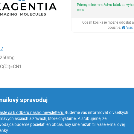
Priemyselné množstvo látok za výh
cenu
Obsah košíka je možné odoslať a
použitie.
Viac
-7
,250mg
C(Cl)=CN1
mailový spravodaj
láste sa k odberu nášho newsletteru.
Budeme vás informovať o všetkých
ímavých akciách a zľavách, ktoré chystáme. A sľubujeme, že
vodajca budeme posielať len občas, aby sme nezahltili vaše e-mailovej
ánky.