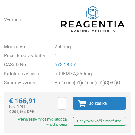
Rea
Výrobca:
Množstvo:
250 mg
Počet kusov v balení:
1
CAS/ID No.:
5737-83-7
Katalógové číslo:
R00EMXA,250mg
Súhrnný vzorec:
Brc1cccc(c1)c1ccc(cc1)C(=O)O
€
166,91
Do košíka
bez DPH
€
201,96 s DPH
Ks
Priemyselné množstvo látok za
Dopytovať väčšie množstvo
výhodnú cenu