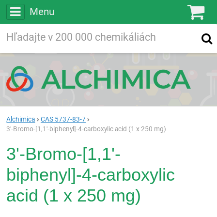
Menu
Ko
Vyhľadávajte
Vyhľadávanie
vo viac ako
200 000
chemických látkach
Hľadaj
Alchimica
CAS 5737-83-7
3'-Bromo-[1,1'-biphenyl]-4-carboxylic acid (1 x 250 mg)
3'-Bromo-[1,1'-
biphenyl]-4-carboxylic
acid (1 x 250 mg)