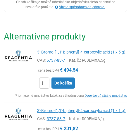
Obsah košíka je možné odoslať ako objednávku alebo stiahnuť na
neskoršie použitie.
Viac o spôsoboch objednanie
.
Alternatívne produkty
3'-Bromo-[1,1'-biphenyl]-4-carboxylic acid (1 x 5 g)
CAS:
5737-83-7
Kat. č.
: R00EMXA,5g
€
494,54
cena bez DPH
Do košíka
Ks
Priemyselné množstvo látok za výhodnú cenu
Dopytovať väčšie množstvo
3'-Bromo-[1,1'-biphenyl]-4-carboxylic acid (1 x 1 g)
CAS:
5737-83-7
Kat. č.
: R00EMXA,1g
€
231,82
cena bez DPH