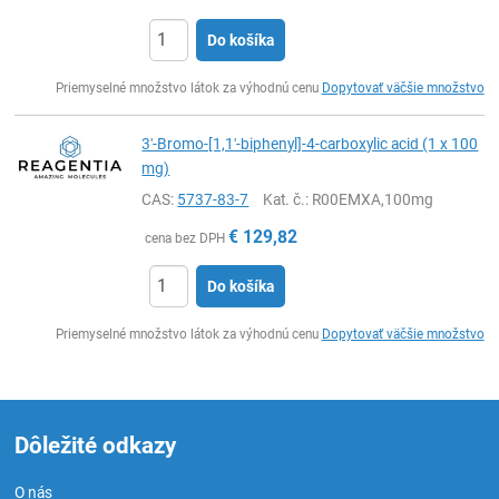
Do košíka
Ks
Priemyselné množstvo látok za výhodnú cenu
Dopytovať väčšie množstvo
3'-Bromo-[1,1'-biphenyl]-4-carboxylic acid (1 x 100
mg)
CAS:
5737-83-7
Kat. č.
: R00EMXA,100mg
€
129,82
cena bez DPH
Do košíka
Ks
Priemyselné množstvo látok za výhodnú cenu
Dopytovať väčšie množstvo
Dôležité odkazy
O nás