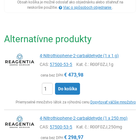
Obsah košíka je možné odoslať ako objednávku alebo stiahnuť na
neskoršie použitie.
Viac o spôsoboch objednanie
.
Alternatívne produkty
4-Nitrothiophene-2-carbaldehyde (1 x 1 g)
CAS:
57500-53-5
Kat. č.
: R00F0ZJ,1g
€
473,98
cena bez DPH
Do košíka
Ks
Priemyselné množstvo látok za výhodnú cenu
Dopytovať väčšie množstvo
4-Nitrothiophene-2-carbaldehyde (1 x 250 mg)
CAS:
57500-53-5
Kat. č.
: R00F0ZJ,250mg
€
298,97
cena bez DPH