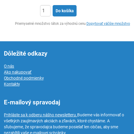
Do košíka
Ks
Priemyselné množstvo látok za výhodnú cenu
Dopytovať väčšie množstvo
Dôležité odkazy
O nás
Ako nakupovať
Obchodné podmienky
Kontakty
E-mailový spravodaj
Prihláste sa k odberu nášho newsletteru.
Budeme vás informovať o
všetkých zaujímavých akciách a zľavách, ktoré chystáme. A
sľubujeme, že spravodajca budeme posielať len občas, aby sme
nezahltili vaše e-mailovej schránky.