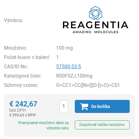
Rea
Výrobca:
Množstvo:
100 mg
Počet kusov v balení:
1
CAS/ID No.:
57500-53-5
Katalógové číslo:
R00F0ZJ,100mg
Súhrnný vzorec:
O=CC1=CC([N+]([O-])=O)=CS1
€
242,67
Do košíka
bez DPH
€
293,63 s DPH
Ks
Priemyselné množstvo látok za
Dopytovať väčšie množstvo
výhodnú cenu