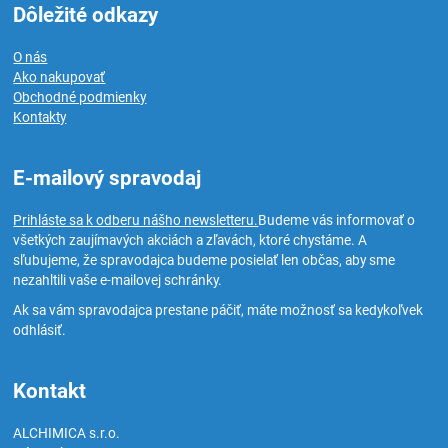
Dôležité odkazy
O nás
Ako nakupovať
Obchodné podmienky
Kontakty
E-mailový spravodaj
Prihláste sa k odberu nášho newsletteru.
Budeme vás informovať o
všetkých zaujímavých akciách a zľavách, ktoré chystáme. A
sľubujeme, že spravodajca budeme posielať len občas, aby sme
nezahltili vaše e-mailovej schránky.
Ak sa vám spravodajca prestane páčiť, máte možnosť sa kedykoľvek
odhlásiť.
Kontakt
ALCHIMICA s.r.o.