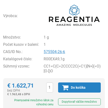
Rea
Výrobca:
Množstvo:
1 g
Počet kusov v balení:
1
CAS/ID No.:
575504-26-6
Katalógové číslo:
R00EXA9,1g
Súhrnný vzorec:
CC1=C(C=2CCCC2C(=C1)[N+](=O)
[O-])O
€
1.622,71
Do košíka
bez DPH
€
1.963,48 s DPH
Ks
Priemyselné množstvo látok za
Dopytovať väčšie množstvo
výhodnú cenu