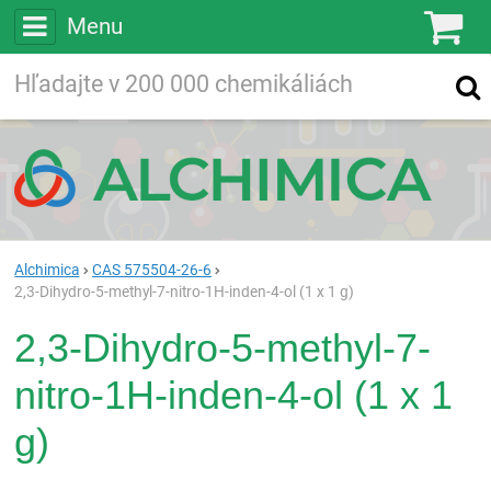
Menu
Ko
Vyhľadávajte
Vyhľadávanie
vo viac ako
200 000
chemických látkach
Hľadaj
Alchimica
CAS 575504-26-6
2,3-Dihydro-5-methyl-7-nitro-1H-inden-4-ol (1 x 1 g)
2,3-Dihydro-5-methyl-7-
nitro-1H-inden-4-ol (1 x 1
g)