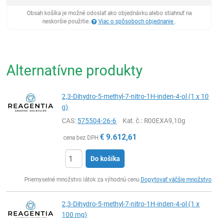
Obsah košíka je možné odoslať ako objednávku alebo stiahnuť na
neskoršie použitie.
Viac o spôsoboch objednanie
.
Alternatívne produkty
2,3-Dihydro-5-methyl-7-nitro-1H-inden-4-ol (1 x 10
g)
CAS:
575504-26-6
Kat. č.
: R00EXA9,10g
€
9.612,61
cena bez DPH
Do košíka
Ks
Priemyselné množstvo látok za výhodnú cenu
Dopytovať väčšie množstvo
2,3-Dihydro-5-methyl-7-nitro-1H-inden-4-ol (1 x
100 mg)