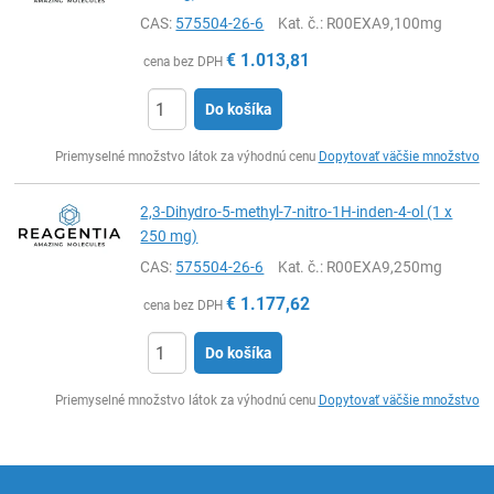
CAS:
575504-26-6
Kat. č.
: R00EXA9,100mg
€
1.013,81
cena bez DPH
Do košíka
Ks
Priemyselné množstvo látok za výhodnú cenu
Dopytovať väčšie množstvo
2,3-Dihydro-5-methyl-7-nitro-1H-inden-4-ol (1 x
250 mg)
CAS:
575504-26-6
Kat. č.
: R00EXA9,250mg
€
1.177,62
cena bez DPH
Do košíka
Ks
Priemyselné množstvo látok za výhodnú cenu
Dopytovať väčšie množstvo