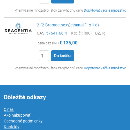
Ks
Priemyselné množstvo látok za výhodnú cenu
Dopytovať väčšie množstvo
2-(2-Bromoethoxy)ethanol (1 x 1 g)
CAS:
57641-66-4
Kat. č.
: R00F1BZ,1g
€
136,00
cena bez DPH
Do košíka
Ks
Priemyselné množstvo látok za výhodnú cenu
Dopytovať väčšie množstvo
Dôležité odkazy
O nás
Ako nakupovať
Obchodné podmienky
Kontakty