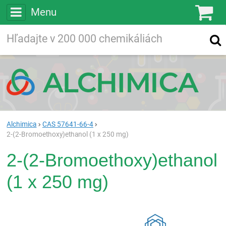
Menu
Ko
Vyhľadávajte
Vyhľadávanie
vo viac ako
200 000
chemických látkach
Hľadaj
Alchimica
CAS 57641-66-4
2-(2-Bromoethoxy)ethanol (1 x 250 mg)
2-(2-Bromoethoxy)ethanol
(1 x 250 mg)
Rea