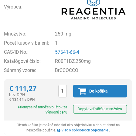
Výrobca:
Množstvo:
250 mg
Počet kusov v balení:
1
CAS/ID No.:
57641-66-4
Katalógové číslo:
R00F1BZ,250mg
Súhrnný vzorec:
BrCCOCCO
€
111,27
Do košíka
bez DPH
€
134,64 s DPH
Ks
Priemyselné množstvo látok za
Dopytovať väčšie množstvo
výhodnú cenu
Obsah košíka je možné odoslať ako objednávku alebo stiahnuť na
neskoršie použitie.
Viac o spôsoboch objednanie
.