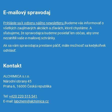
E-mailový spravodaj
Prihláste sa k odberu nášho newsletteru.
Budeme vás informovať o
všetkých zaujímavých akciách a zľavách, ktoré chystáme. A
sľubujeme, že spravodajca budeme posielať len občas, aby sme
nezahltili vaše e-mailovej schránky.
Ak sa vám spravodajca prestane páčiť, máte možnosť sa kedykoľvek
odhlásiť.
Kontakt
ALCHIMICA s.r.o.
Národní obrany 45
Praha 6
,
16000
Česká republika
Tel:
+420 220 515 541
E-mail:
labchem@alchimica.cz