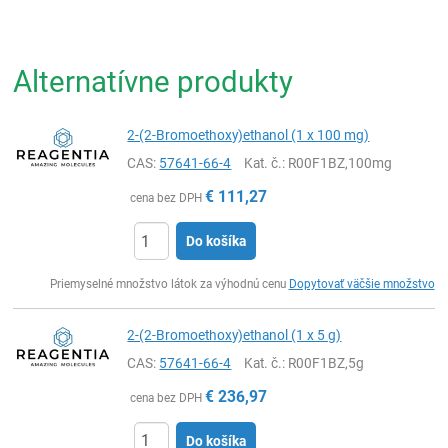
Alternatívne produkty
2-(2-Bromoethoxy)ethanol (1 x 100 mg)
CAS:
57641-66-4
Kat. č.
: R00F1BZ,100mg
€
111,27
cena bez DPH
Do košíka
Ks
Priemyselné množstvo látok za výhodnú cenu
Dopytovať väčšie množstvo
2-(2-Bromoethoxy)ethanol (1 x 5 g)
CAS:
57641-66-4
Kat. č.
: R00F1BZ,5g
€
236,97
cena bez DPH
Do košíka